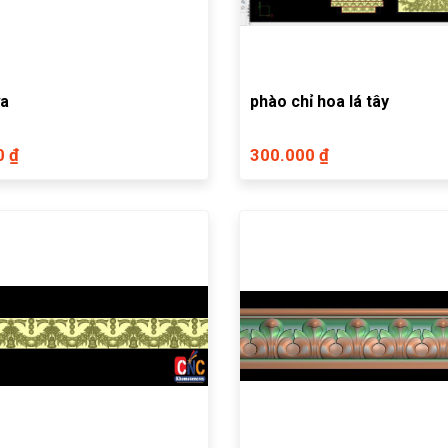
ửa
phào chỉ hoa lá tây
0 ₫
300.000 ₫