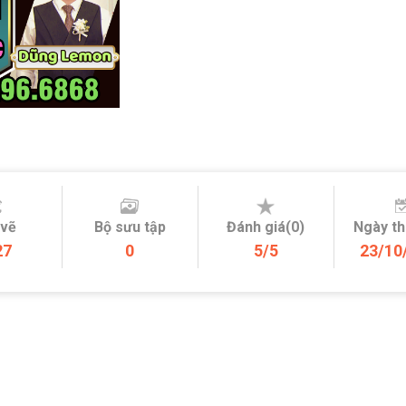
 vẽ
Bộ sưu tập
Đánh giá(0)
Ngày t
27
0
5/5
23/10