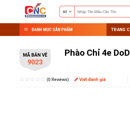
Skip
Search
to
for:
content
DANH MỤC SẢN PHẨM
TRANG C
Phào Chỉ 4e Do
MÃ BẢN VẼ
9023
(0 Reviews)
Viết đánh giá