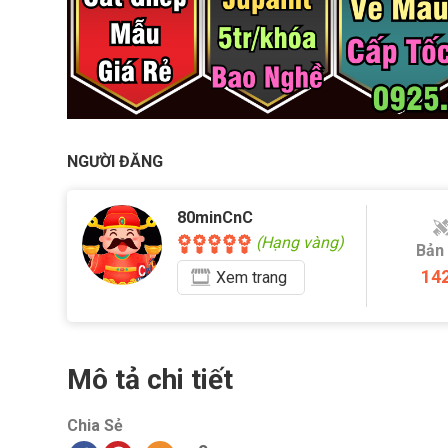
NGƯỜI ĐĂNG
80minCnC
(Hạng vàng)
Bản
14
Xem
trang
Mô tả chi tiết
Chia Sẻ