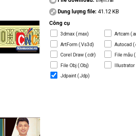
Dung lượng file:
41.12 KB
Công cụ
3dmax (.max)
Artcam (.a
ArtForm (.Vs3d)
Autocad (.
Corel Draw (.cdr)
File mẫu (.
File Obj (.Obj)
Illustrator 
Jdpaint (.Jdp)