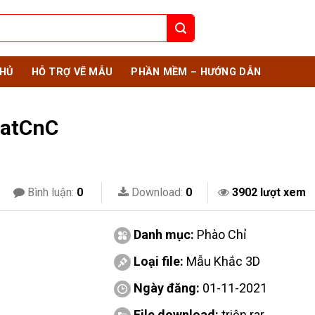
HỦ
HỖ TRỢ VẼ MẪU
PHẦN MỀM – HƯỚNG DẪN
DatCnC
Bình luận:
0
Download:
0
3902 lượt xem
Danh mục:
Phào Chỉ
Loại file:
Mẫu Khắc 3D
Ngày đăng:
01-11-2021
File download:
triện.rar