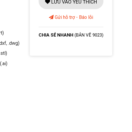
LƯU VÀO YÊU THÍCH
Gửi hỗ trợ - Báo lỗi
rt)
CHIA SẺ NHANH
(BẢN VẼ 9023)
dxf, .dwg)
stl)
(.ai)