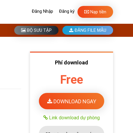
Đăng Nhập
Đăng ký
Nạp tiền
BỘ SƯU TẬP
ĐĂNG FILE MẪU
Phí download
Free
DOWNLOAD NGAY
Link download dự phòng