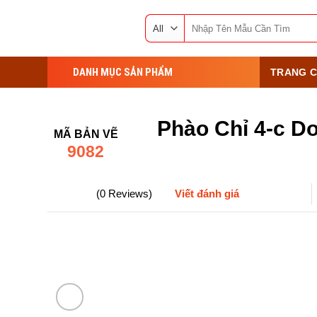
Skip
Search
to
for:
content
DANH MỤC SẢN PHẨM
TRANG C
Phào Chỉ 4-c D
MÃ BẢN VẼ
9082
(0 Reviews)
Viết đánh giá