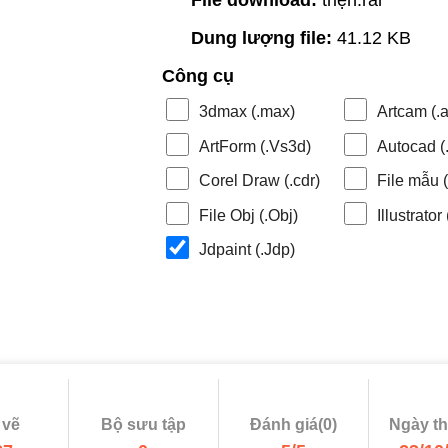
Dung lượng file:
41.12 KB
Công cụ
3dmax (.max)
Artcam (.a
ArtForm (.Vs3d)
Autocad (.
Corel Draw (.cdr)
File mẫu (.
File Obj (.Obj)
Illustrator 
Jdpaint (.Jdp)
 vẽ
Bộ sưu tập
Đánh giá(0)
Ngày t