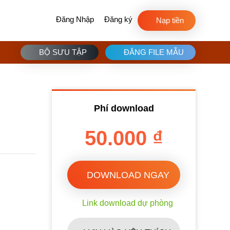
Đăng Nhập
Đăng ký
Nạp tiền
BỘ SƯU TẬP
ĐĂNG FILE MẪU
Phí download
50.000 ₫
DOWNLOAD NGAY
Link download dự phòng