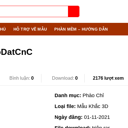
HỦ
HỖ TRỢ VẼ MẪU
PHẦN MỀM – HƯỚNG DẪN
oDatCnC
Bình luận:
0
Download:
0
2176 lượt xem
Danh mục:
Phào Chỉ
Loại file:
Mẫu Khắc 3D
Ngày đăng:
01-11-2021
File download:
triện.rar