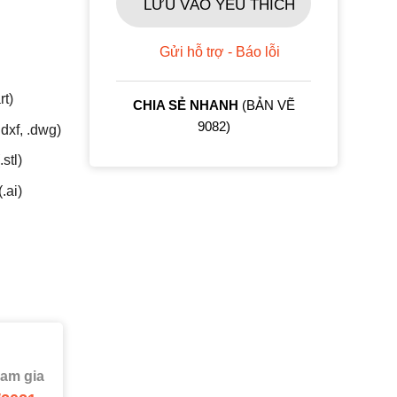
LƯU VÀO YÊU THÍCH
Gửi hỗ trợ - Báo lỗi
rt)
CHIA SẺ NHANH
(BẢN VẼ 9082)
dxf, .dwg)
stl)
(.ai)
ham gia