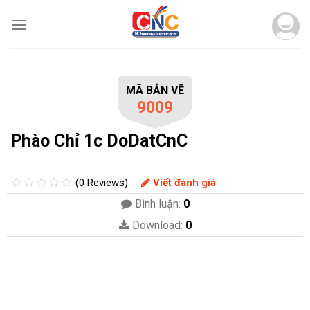
Skip
to
content
MÃ BẢN VẼ
9009
Phào Chỉ 1c DoDatCnC
(0 Reviews)
Viết đánh giá
Bình luận:
0
Download:
0