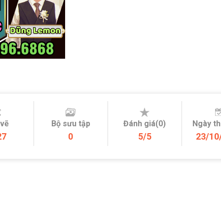
 vẽ
Bộ sưu tập
Đánh giá(0)
Ngày t
27
0
5/5
23/10