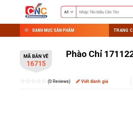
Skip
Search
to
for:
content
DANH MỤC SẢN PHẨM
TRANG C
Phào Chỉ 17112
MÃ BẢN VẼ
16715
(0 Reviews)
Viết đánh giá