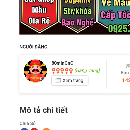
NGƯỜI ĐĂNG
80minCnC
(Hạng vàng)
Bản
14
Xem
trang
Mô tả chi tiết
Chia Sẻ