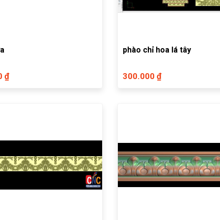
ửa
phào chỉ hoa lá tây
0 ₫
300.000 ₫