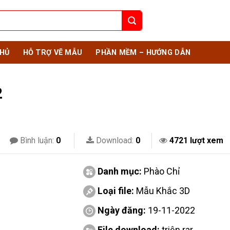
HỦ
HỖ TRỢ VẼ MẪU
PHẦN MỀM – HƯỚNG DẪN
2
Bình luận:
0
Download:
0
4721 lượt xem
Danh mục:
Phào Chỉ
Loại file:
Mẫu Khắc 3D
Ngày đăng:
19-11-2022
File download:
triện.rar