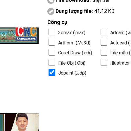
Dung lượng file:
41.12 KB
Công cụ
3dmax (.max)
Artcam (.a
ArtForm (.Vs3d)
Autocad (.
Corel Draw (.cdr)
File mẫu (.
File Obj (.Obj)
Illustrator 
Jdpaint (.Jdp)