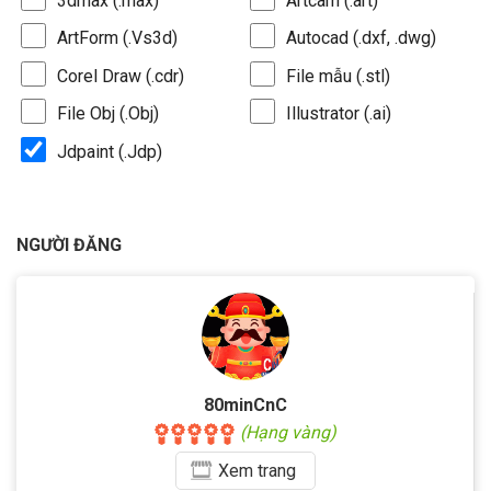
3dmax (.max)
Artcam (.art)
ArtForm (.Vs3d)
Autocad (.dxf, .dwg)
Corel Draw (.cdr)
File mẫu (.stl)
File Obj (.Obj)
Illustrator (.ai)
Jdpaint (.Jdp)
NGƯỜI ĐĂNG
80minCnC
(Hạng vàng)
Xem
trang