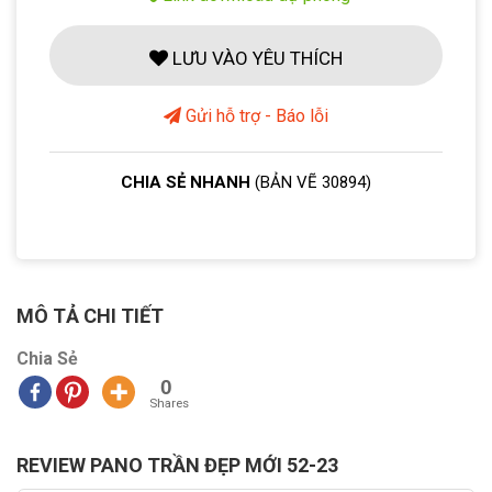
LƯU VÀO YÊU THÍCH
Gửi hỗ trợ - Báo lỗi
CHIA SẺ NHANH
(BẢN VẼ 30894)
MÔ TẢ CHI TIẾT
Chia Sẻ
0
Shares
REVIEW PANO TRẦN ĐẸP MỚI 52-23