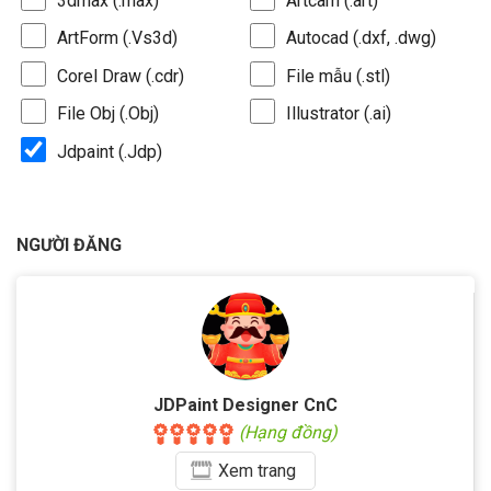
3dmax (.max)
Artcam (.art)
ArtForm (.Vs3d)
Autocad (.dxf, .dwg)
Corel Draw (.cdr)
File mẫu (.stl)
File Obj (.Obj)
Illustrator (.ai)
Jdpaint (.Jdp)
NGƯỜI ĐĂNG
JDPaint Designer CnC
(Hạng đồng)
Xem
trang