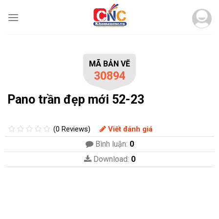
Skip
to
content
MÃ BẢN VẼ
30894
Pano trần đẹp mới 52-23
(0 Reviews)
Viết đánh giá
Bình luận:
0
Download:
0