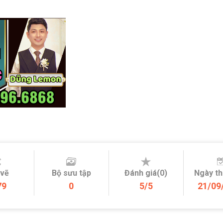
 vẽ
Bộ sưu tập
Đánh giá(0)
Ngày t
79
0
5/5
21/09