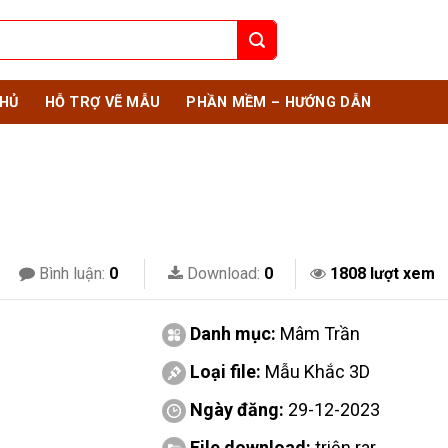
HỦ
HỖ TRỢ VẼ MẪU
PHẦN MỀM – HƯỚNG DẪN
Bình luận:
0
Download:
0
1808 lượt xem
Danh mục:
Mâm Trần
Loại file:
Mẫu Khắc 3D
Ngày đăng:
29-12-2023
File download:
triện.rar