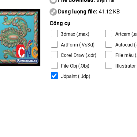
Dung lượng file:
41.12 KB
Công cụ
3dmax (.max)
Artcam (.a
ArtForm (.Vs3d)
Autocad (.
Corel Draw (.cdr)
File mẫu (.
File Obj (.Obj)
Illustrator 
Jdpaint (.Jdp)