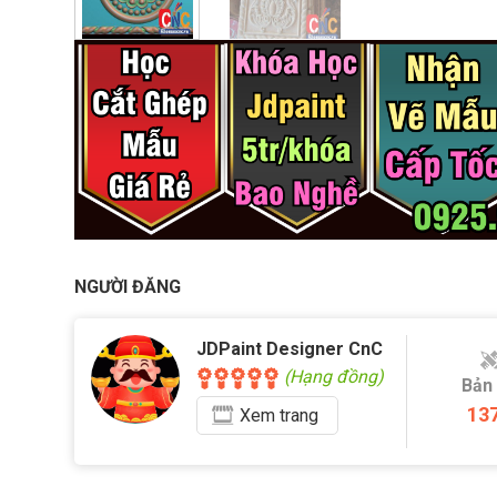
NGƯỜI ĐĂNG
JDPaint Designer CnC
(Hạng đồng)
Bản
13
Xem
trang