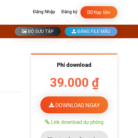
Đăng Nhập
Đăng ký
Nạp tiền
BỘ SƯU TẬP
ĐĂNG FILE MẪU
Phí download
39.000 ₫
DOWNLOAD NGAY
Link download dự phòng