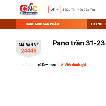
Skip
Search
to
for:
content
DANH MỤC SẢN PHẨM
TRANG C
Pano trần 31-23
MÃ BẢN VẼ
24443
(0 Reviews)
Viết đánh giá