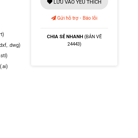
LƯU VÀO YÊU THÍCH
Gửi hỗ trợ - Báo lỗi
rt)
CHIA SẺ NHANH
(BẢN VẼ
24443)
dxf, .dwg)
stl)
(.ai)