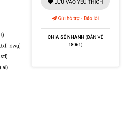
LƯU VÀO YÊU THÍCH
Gửi hỗ trợ - Báo lỗi
rt)
CHIA SẺ NHANH
(BẢN VẼ
18061)
dxf, .dwg)
stl)
(.ai)