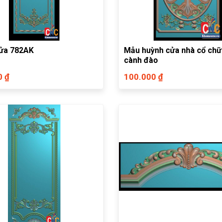
ửa 782AK
Mẫu huỳnh cửa nhà cổ chữ
cành đào
0 ₫
100.000 ₫