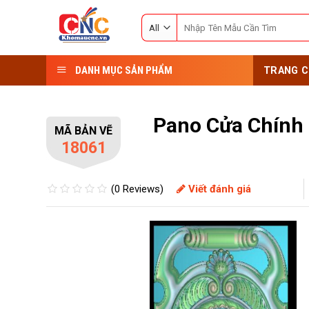
Skip
Search
to
for:
content
DANH MỤC SẢN PHẨM
TRANG C
Pano Cửa Chính
MÃ BẢN VẼ
18061
(0 Reviews)
Viết đánh giá