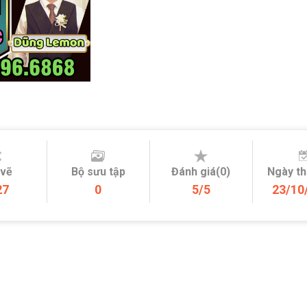
 vẽ
Bộ sưu tập
Đánh giá(0)
Ngày t
27
0
5/5
23/10