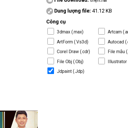
Dung lượng file:
41.12 KB
Công cụ
3dmax (.max)
Artcam (.a
ArtForm (.Vs3d)
Autocad (.
Corel Draw (.cdr)
File mẫu (.
File Obj (.Obj)
Illustrator 
Jdpaint (.Jdp)