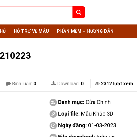
HỦ
HỖ TRỢ VẼ MẪU
PHẦN MỀM – HƯỚNG DẪN
 210223
Bình luận:
0
Download:
0
2312 lượt xem
Danh mục:
Cửa Chính
Loại file:
Mẫu Khắc 3D
Ngày đăng:
01-03-2023
File download:
triện.rar