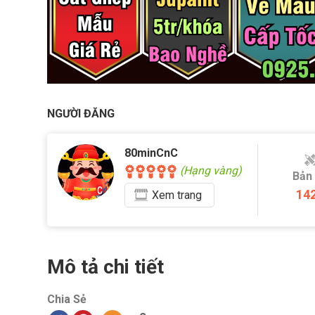
NGƯỜI ĐĂNG
80minCnC
(Hạng vàng)
Bản
14
Xem
trang
Mô tả chi tiết
Chia Sẻ