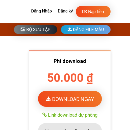
Đăng Nhập
Đăng ký
Nạp tiền
BỘ SƯU TẬP
ĐĂNG FILE MẪU
Phí download
50.000 ₫
DOWNLOAD NGAY
Link download dự phòng