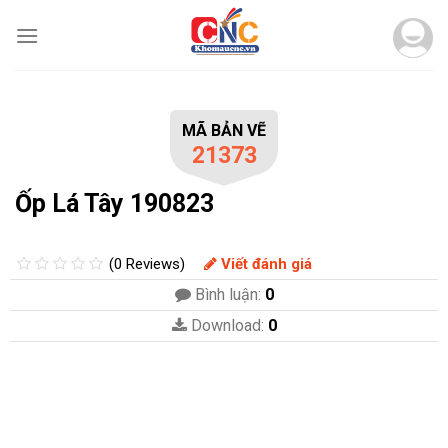
Skip
to
content
MÃ BẢN VẼ
21373
Ốp Lá Tây 190823
(0 Reviews)
Viết đánh giá
Bình luận:
0
Download:
0