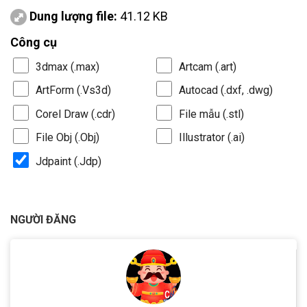
Dung lượng file:
41.12 KB
Công cụ
3dmax (.max)
Artcam (.art)
ArtForm (.Vs3d)
Autocad (.dxf, .dwg)
Corel Draw (.cdr)
File mẫu (.stl)
File Obj (.Obj)
Illustrator (.ai)
Jdpaint (.Jdp)
NGƯỜI ĐĂNG