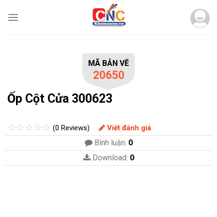
Skip
to
content
MÃ BẢN VẼ
20650
Ốp Cột Cửa 300623
(0 Reviews)
Viết đánh giá
Bình luận:
0
Download:
0