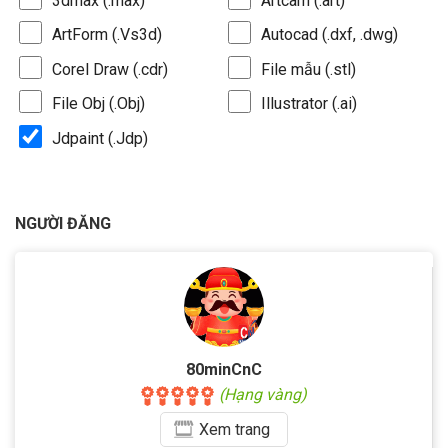
3dmax (.max)
Artcam (.art)
ArtForm (.Vs3d)
Autocad (.dxf, .dwg)
Corel Draw (.cdr)
File mẫu (.stl)
File Obj (.Obj)
Illustrator (.ai)
Jdpaint (.Jdp)
NGƯỜI ĐĂNG
80minCnC
(Hạng vàng)
Xem
trang