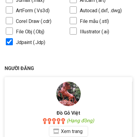
3dmax (.max)
Artcam (.art)
ArtForm (.Vs3d)
Autocad (.dxf, .dwg)
Corel Draw (.cdr)
File mẫu (.stl)
File Obj (.Obj)
Illustrator (.ai)
Jdpaint (.Jdp)
NGƯỜI ĐĂNG
Đồ Gỗ Việt
(Hạng đồng)
Xem
trang