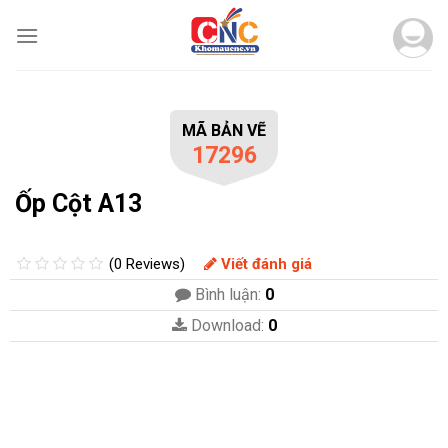
Skip
to
content
MÃ BẢN VẼ
17296
Ốp Cột A13
(0 Reviews)
Viết đánh giá
Bình luận:
0
Download:
0