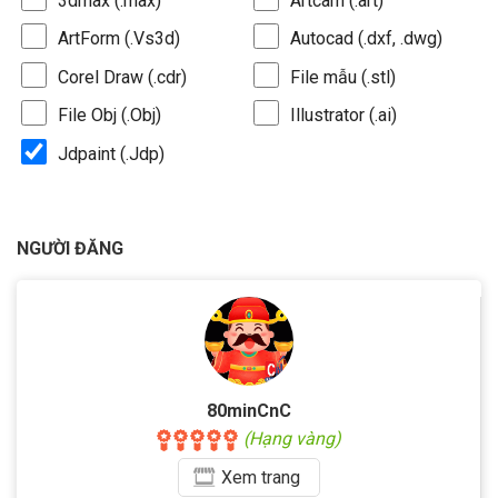
3dmax (.max)
Artcam (.art)
ArtForm (.Vs3d)
Autocad (.dxf, .dwg)
Corel Draw (.cdr)
File mẫu (.stl)
File Obj (.Obj)
Illustrator (.ai)
Jdpaint (.Jdp)
NGƯỜI ĐĂNG
80minCnC
(Hạng vàng)
Xem
trang