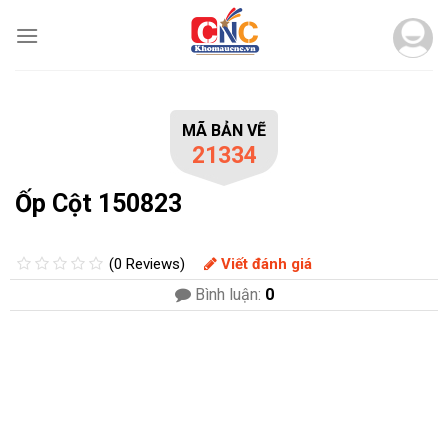
Skip
to
content
MÃ BẢN VẼ
21334
Ốp Cột 150823
(0 Reviews)
Viết đánh giá
Bình luận:
0