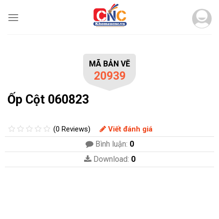
Skip
to
content
MÃ BẢN VẼ
20939
Ốp Cột 060823
(0 Reviews)
Viết đánh giá
Bình luận:
0
Download:
0