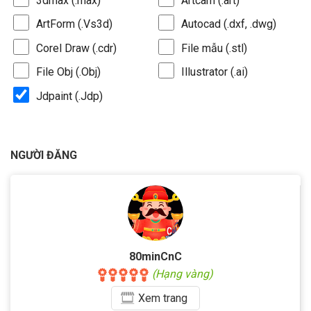
3dmax (.max)
Artcam (.art)
ArtForm (.Vs3d)
Autocad (.dxf, .dwg)
Corel Draw (.cdr)
File mẫu (.stl)
File Obj (.Obj)
Illustrator (.ai)
Jdpaint (.Jdp)
NGƯỜI ĐĂNG
80minCnC
(Hạng vàng)
Xem
trang