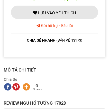
LƯU VÀO YÊU THÍCH
Gửi hỗ trợ - Báo lỗi
CHIA SẺ NHANH
(BẢN VẼ 13173)
MÔ TẢ CHI TIẾT
Chia Sẻ
0
Shares
REVIEW NGŨ HỔ TƯỚNG 1702D