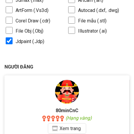
3dmax (.max)
Artcam (.art)
ArtForm (.Vs3d)
Autocad (.dxf, .dwg)
Corel Draw (.cdr)
File mẫu (.stl)
File Obj (.Obj)
Illustrator (.ai)
Jdpaint (.Jdp)
NGƯỜI ĐĂNG
80minCnC
(Hạng vàng)
Xem
trang