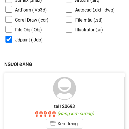
3dmax (.max)
Artcam (.art)
ArtForm (.Vs3d)
Autocad (.dxf, .dwg)
Corel Draw (.cdr)
File mẫu (.stl)
File Obj (.Obj)
Illustrator (.ai)
Jdpaint (.Jdp)
NGƯỜI ĐĂNG
tai120693
(Hạng kim cương)
Xem
trang