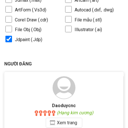
3dmax (.max)
Artcam (.art)
ArtForm (.Vs3d)
Autocad (.dxf, .dwg)
Corel Draw (.cdr)
File mẫu (.stl)
File Obj (.Obj)
Illustrator (.ai)
Jdpaint (.Jdp)
NGƯỜI ĐĂNG
Daoduycnc
(Hạng kim cương)
Xem
trang