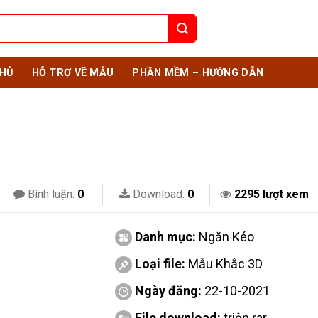
HỦ
HỖ TRỢ VẼ MẪU
PHẦN MỀM – HƯỚNG DẪN
Bình luận:
0
Download:
0
2295 lượt xem
Danh mục:
Ngăn Kéo
Loại file:
Mẫu Khắc 3D
Ngày đăng:
22-10-2021
File download:
triện.rar