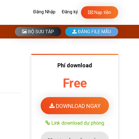
Đăng Nhập
Đăng ký
Nạp tiền
BỘ SƯU TẬP
ĐĂNG FILE MẪU
Phí download
Free
DOWNLOAD NGAY
Link download dự phòng