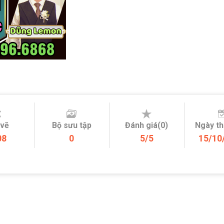
 vẽ
Bộ sưu tập
Đánh giá(0)
Ngày t
08
0
5/5
15/10