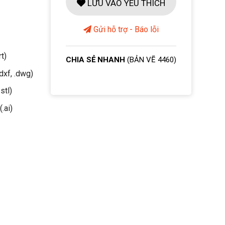
LƯU VÀO YÊU THÍCH
Gửi hỗ trợ - Báo lỗi
rt)
CHIA SẺ NHANH
(BẢN VẼ 4460)
dxf, .dwg)
stl)
(.ai)