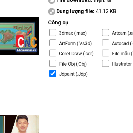
Dung lượng file:
41.12 KB
Công cụ
3dmax (.max)
Artcam (.a
ArtForm (.Vs3d)
Autocad (.
Corel Draw (.cdr)
File mẫu (.
File Obj (.Obj)
Illustrator 
Jdpaint (.Jdp)