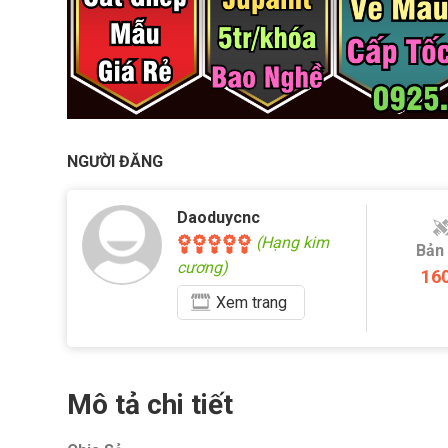
NGƯỜI ĐĂNG
Daoduycnc
(Hạng kim
Bản
cương)
16
Xem
trang
Mô tả chi tiết