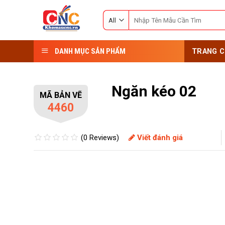
Skip
Search
to
for:
content
DANH MỤC SẢN PHẨM
TRANG C
Ngăn kéo 02
MÃ BẢN VẼ
4460
(0 Reviews)
Viết đánh giá