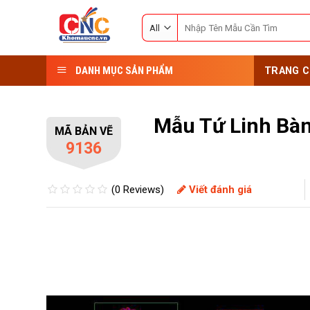
Skip
Search
to
for:
content
DANH MỤC SẢN PHẨM
TRANG C
Mẫu Tứ Linh Bàn
MÃ BẢN VẼ
9136
(0 Reviews)
Viết đánh giá