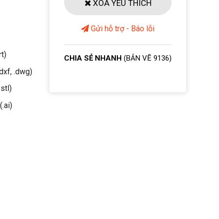
XOÁ YÊU THÍCH
Gửi hỗ trợ - Báo lỗi
rt)
CHIA SẺ NHANH
(BẢN VẼ 9136)
dxf, .dwg)
stl)
(.ai)