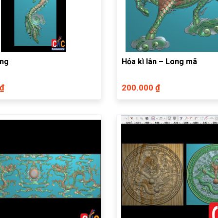
ứng
Hỏa kì lân – Long mã
 ₫
200.000 ₫