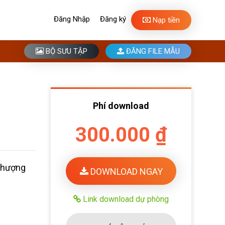
Đăng Nhập
Đăng ký
Nạp tiền
BỘ SƯU TẬP
ĐĂNG FILE MẪU
Phí download
300.000 ₫
Phượng
DOWNLOAD NGAY
Link download dự phòng