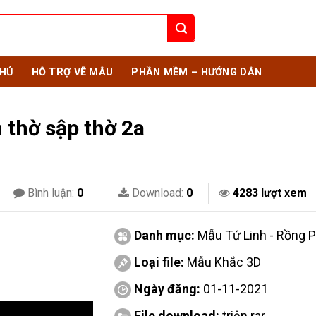
HỦ
HỖ TRỢ VẼ MẪU
PHẦN MỀM – HƯỚNG DẪN
 thờ sập thờ 2a
Bình luận:
0
Download:
0
4283 lượt xem
Danh mục:
Mẫu Tứ Linh - Rồng 
Loại file:
Mẫu Khắc 3D
Ngày đăng:
01-11-2021
File download:
triện.rar