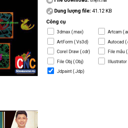
Dung lượng file:
41.12 KB
Công cụ
3dmax (.max)
Artcam (.a
ArtForm (.Vs3d)
Autocad (.
Corel Draw (.cdr)
File mẫu (.
File Obj (.Obj)
Illustrator 
Jdpaint (.Jdp)