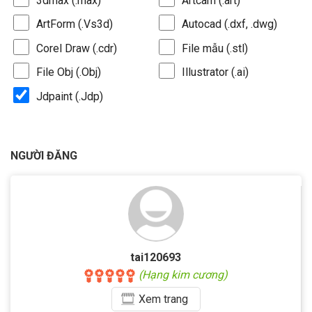
3dmax (.max)
Artcam (.art)
ArtForm (.Vs3d)
Autocad (.dxf, .dwg)
Corel Draw (.cdr)
File mẫu (.stl)
File Obj (.Obj)
Illustrator (.ai)
Jdpaint (.Jdp)
NGƯỜI ĐĂNG
tai120693
(Hạng kim cương)
Xem
trang