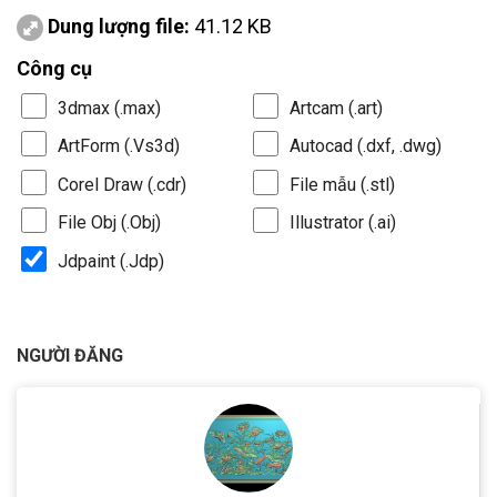
Dung lượng file:
41.12 KB
Công cụ
3dmax (.max)
Artcam (.art)
ArtForm (.Vs3d)
Autocad (.dxf, .dwg)
Corel Draw (.cdr)
File mẫu (.stl)
File Obj (.Obj)
Illustrator (.ai)
Jdpaint (.Jdp)
NGƯỜI ĐĂNG