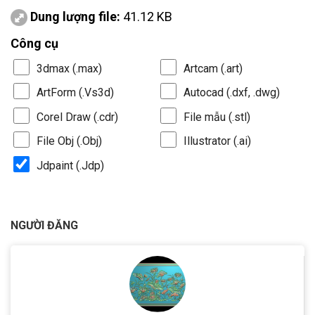
Dung lượng file:
41.12 KB
Công cụ
3dmax (.max)
Artcam (.art)
ArtForm (.Vs3d)
Autocad (.dxf, .dwg)
Corel Draw (.cdr)
File mẫu (.stl)
File Obj (.Obj)
Illustrator (.ai)
Jdpaint (.Jdp)
NGƯỜI ĐĂNG