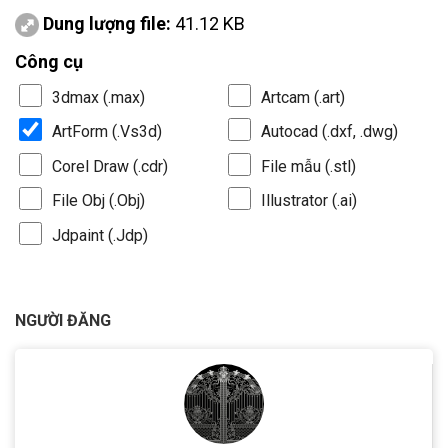
Dung lượng file:
41.12 KB
Công cụ
3dmax (.max)
Artcam (.art)
ArtForm (.Vs3d)
Autocad (.dxf, .dwg)
Corel Draw (.cdr)
File mẫu (.stl)
File Obj (.Obj)
Illustrator (.ai)
Jdpaint (.Jdp)
NGƯỜI ĐĂNG