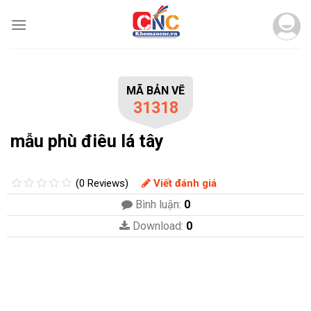
Skip
to
content
MÃ BẢN VẼ
31318
mẫu phù điêu lá tây
(0 Reviews)
Viết đánh giá
Bình luận:
0
Download:
0