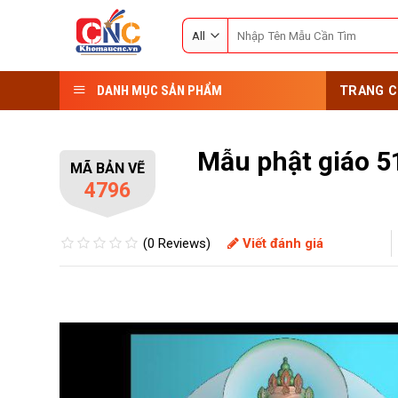
Skip
Search
to
for:
content
DANH MỤC SẢN PHẨM
TRANG C
Mẫu phật giáo 5
MÃ BẢN VẼ
4796
(0 Reviews)
Viết đánh giá