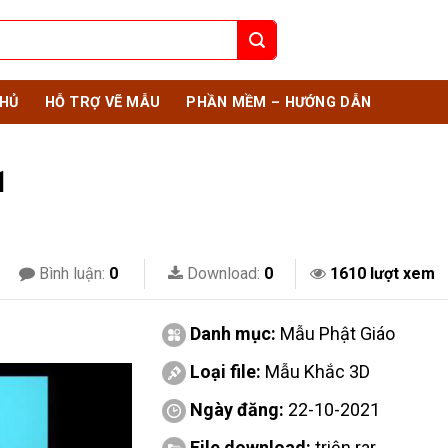
HỦ
HỖ TRỢ VẼ MẪU
PHẦN MỀM – HƯỚNG DẪN
1
Bình luận:
0
Download:
0
1610 lượt xem
Danh mục:
Mẫu Phật Giáo
Loại file:
Mẫu Khắc 3D
Ngày đăng:
22-10-2021
File download:
triện.rar