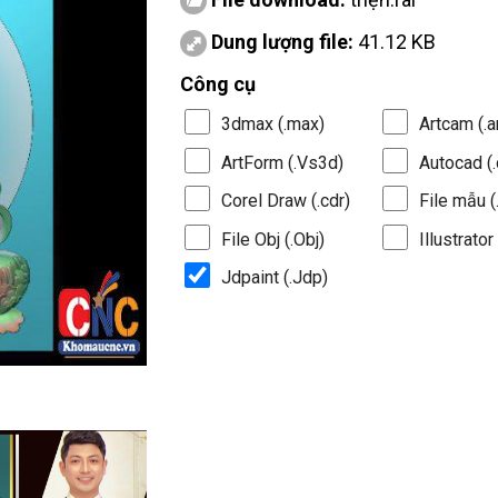
Dung lượng file:
41.12 KB
Công cụ
3dmax (.max)
Artcam (.a
ArtForm (.Vs3d)
Autocad (.
Corel Draw (.cdr)
File mẫu (.
File Obj (.Obj)
Illustrator 
Jdpaint (.Jdp)