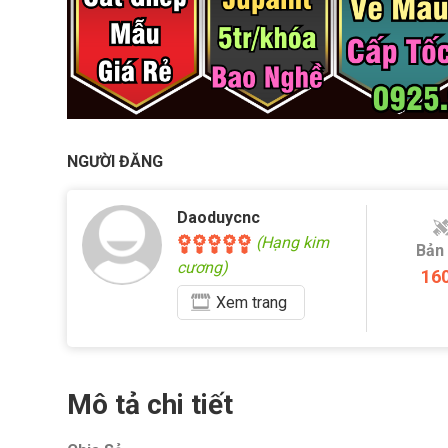
NGƯỜI ĐĂNG
Daoduycnc
(Hạng kim
Bản
cương)
16
Xem
trang
Mô tả chi tiết