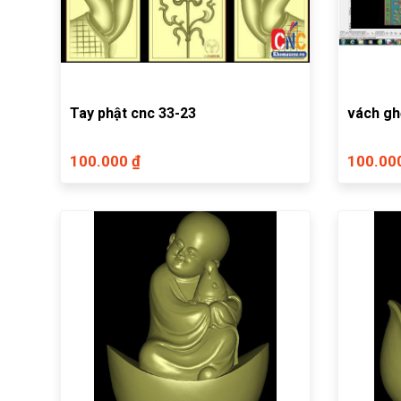
Tay phật cnc 33-23
vách gh
100.000 ₫
100.00