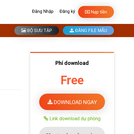
Đăng Nhập
Đăng ký
Nạp tiền
BỘ SƯU TẬP
ĐĂNG FILE MẪU
Phí download
Free
DOWNLOAD NGAY
Link download dự phòng