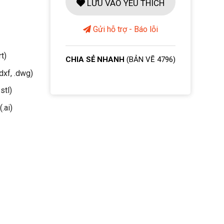
LƯU VÀO YÊU THÍCH
Gửi hỗ trợ - Báo lỗi
rt)
CHIA SẺ NHANH
(BẢN VẼ 4796)
dxf, .dwg)
stl)
(.ai)