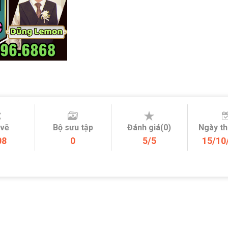
 vẽ
Bộ sưu tập
Đánh giá(0)
Ngày t
08
0
5/5
15/10