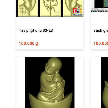
Tay phật cnc 33-23
vách gh
100.000 ₫
100.00