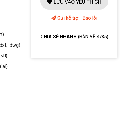
LƯU VÀO YÊU THÍCH
Gửi hỗ trợ - Báo lỗi
rt)
CHIA SẺ NHANH
(BẢN VẼ 4785)
dxf, .dwg)
stl)
(.ai)