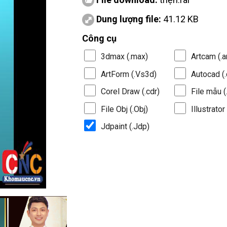
Dung lượng file:
41.12 KB
Công cụ
3dmax (.max)
Artcam (.a
ArtForm (.Vs3d)
Autocad (.
Corel Draw (.cdr)
File mẫu (.
File Obj (.Obj)
Illustrator 
Jdpaint (.Jdp)