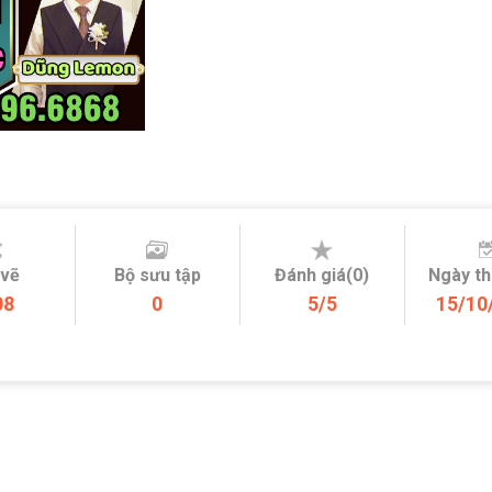
 vẽ
Bộ sưu tập
Đánh giá(0)
Ngày t
08
0
5/5
15/10