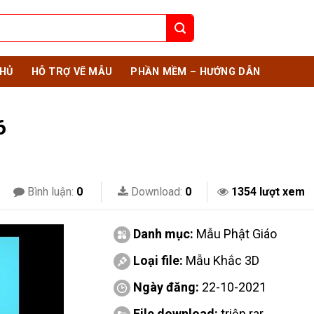
HỦ
HỖ TRỢ VẼ MẪU
PHẦN MỀM – HƯỚNG DẪN
6
Bình luận:
0
Download:
0
1354 lượt xem
Danh mục:
Mẫu Phật Giáo
Loại file:
Mẫu Khắc 3D
Ngày đăng:
22-10-2021
File download:
triện.rar