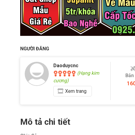
NGƯỜI ĐĂNG
Daoduycnc
(Hạng kim
Bản
cương)
16
Xem
trang
Mô tả chi tiết