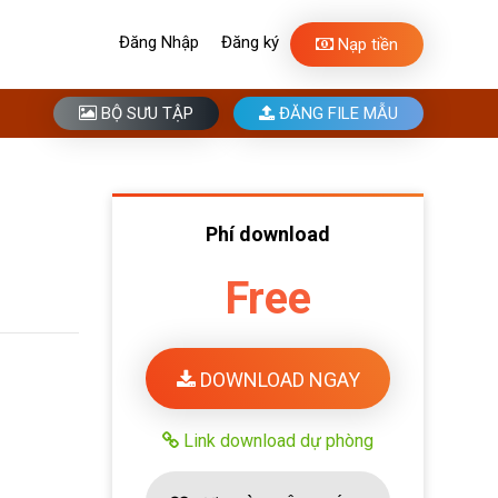
Đăng Nhập
Đăng ký
Nạp tiền
BỘ SƯU TẬP
ĐĂNG FILE MẪU
Phí download
Free
DOWNLOAD NGAY
Link download dự phòng