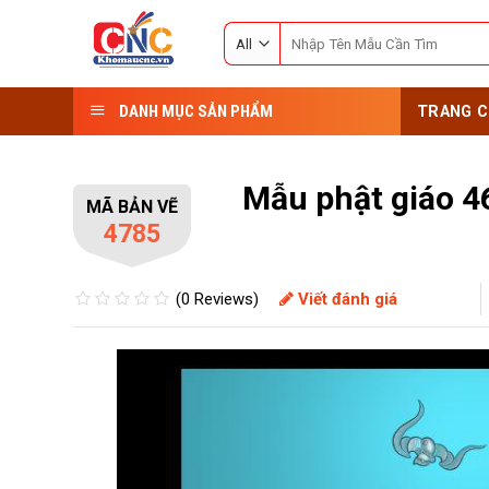
Skip
Search
to
for:
content
DANH MỤC SẢN PHẨM
TRANG C
Mẫu phật giáo 4
MÃ BẢN VẼ
4785
(0 Reviews)
Viết đánh giá