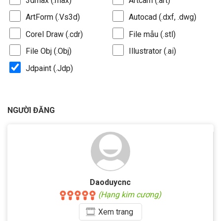
3dmax (.max)
Artcam (.art)
ArtForm (.Vs3d)
Autocad (.dxf, .dwg)
Corel Draw (.cdr)
File mẫu (.stl)
File Obj (.Obj)
Illustrator (.ai)
Jdpaint (.Jdp)
NGƯỜI ĐĂNG
Daoduycnc
(Hạng kim cương)
Xem
trang