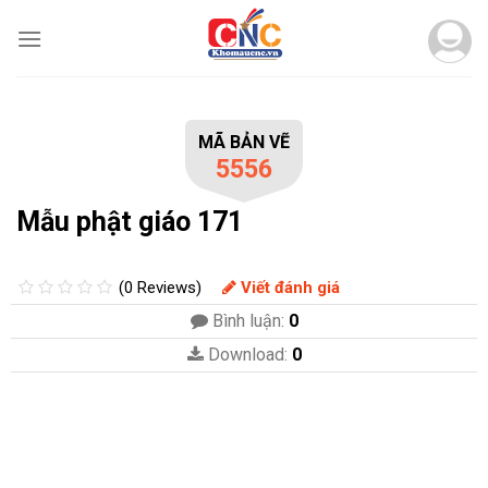
Skip
to
content
MÃ BẢN VẼ
5556
Mẫu phật giáo 171
(0 Reviews)
Viết đánh giá
Bình luận:
0
Download:
0