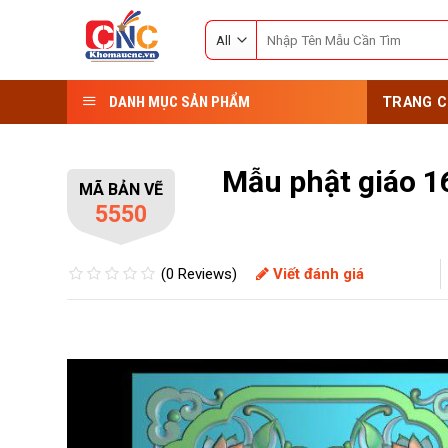
Skip
Search
to
for:
content
DANH MỤC SẢN PHẨM
TRANG C
Mẫu phật giáo 1
MÃ BẢN VẼ
5550
(0 Reviews)
Viết đánh giá