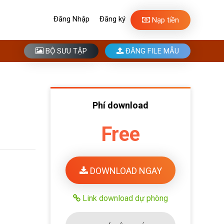
Đăng Nhập
Đăng ký
Nạp tiền
BỘ SƯU TẬP
ĐĂNG FILE MẪU
Phí download
Free
DOWNLOAD NGAY
Link download dự phòng