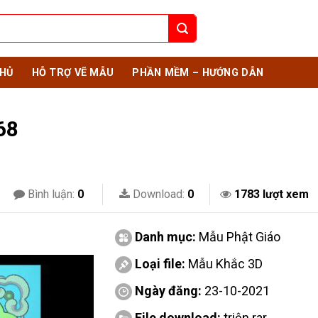
HỦ
HỖ TRỢ VẼ MẪU
PHẦN MỀM – HƯỚNG DẪN
68
Bình luận:
0
Download:
0
1783 lượt xem
Danh mục:
Mẫu Phật Giáo
Loại file:
Mẫu Khắc 3D
Ngày đăng:
23-10-2021
File download:
triện.rar