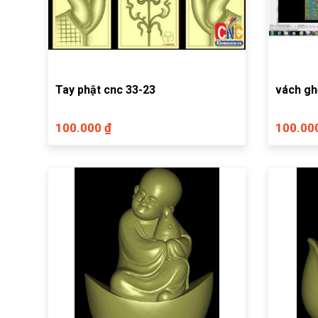
Tay phật cnc 33-23
vách gh
100.000 ₫
100.00