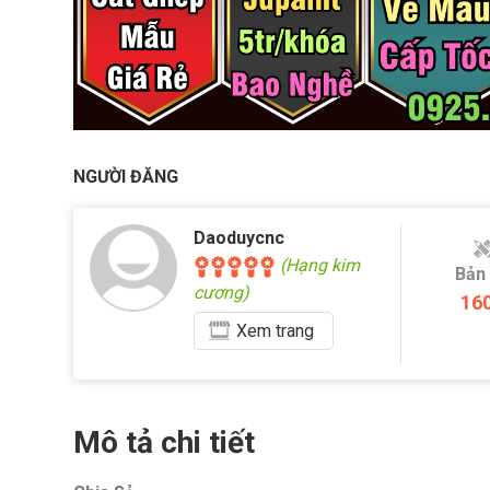
NGƯỜI ĐĂNG
Daoduycnc
(Hạng kim
Bản
cương)
16
Xem
trang
Mô tả chi tiết