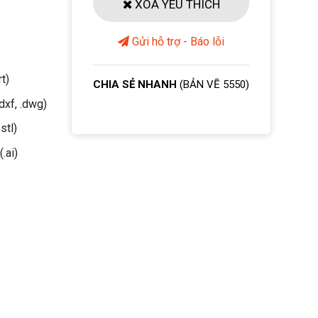
XOÁ YÊU THÍCH
Gửi hỗ trợ - Báo lỗi
rt)
CHIA SẺ NHANH
(BẢN VẼ 5550)
dxf, .dwg)
stl)
(.ai)