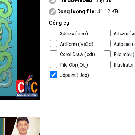
Dung lượng file:
41.12 KB
Công cụ
3dmax (.max)
Artcam (.a
ArtForm (.Vs3d)
Autocad (.
Corel Draw (.cdr)
File mẫu (.
File Obj (.Obj)
Illustrator 
Jdpaint (.Jdp)