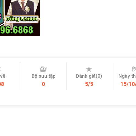
 vẽ
Bộ sưu tập
Đánh giá(0)
Ngày t
08
0
5/5
15/10