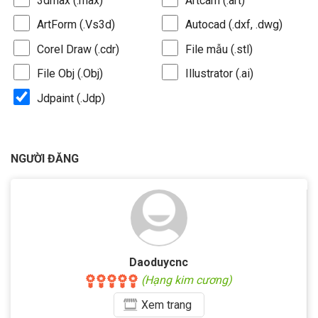
3dmax (.max)
Artcam (.art)
ArtForm (.Vs3d)
Autocad (.dxf, .dwg)
Corel Draw (.cdr)
File mẫu (.stl)
File Obj (.Obj)
Illustrator (.ai)
Jdpaint (.Jdp)
NGƯỜI ĐĂNG
Daoduycnc
(Hạng kim cương)
Xem
trang