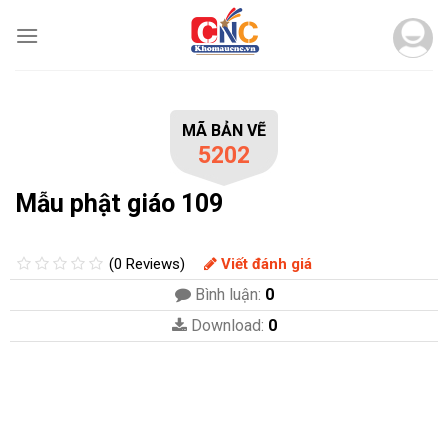
Skip
to
content
MÃ BẢN VẼ
5202
Mẫu phật giáo 109
(0 Reviews)
Viết đánh giá
Bình luận:
0
Download:
0