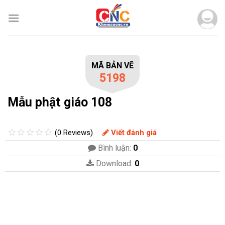
Skip
to
content
MÃ BẢN VẼ
5198
Mẫu phật giáo 108
(0 Reviews)
Viết đánh giá
Bình luận:
0
Download:
0