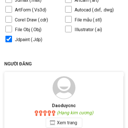
3dmax (.max)
Artcam (.art)
ArtForm (.Vs3d)
Autocad (.dxf, .dwg)
Corel Draw (.cdr)
File mẫu (.stl)
File Obj (.Obj)
Illustrator (.ai)
Jdpaint (.Jdp)
NGƯỜI ĐĂNG
Daoduycnc
(Hạng kim cương)
Xem
trang