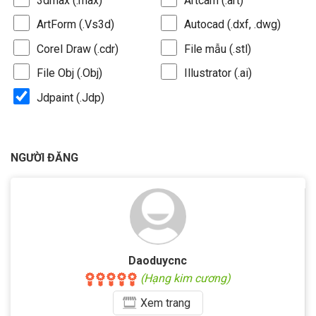
3dmax (.max)
Artcam (.art)
ArtForm (.Vs3d)
Autocad (.dxf, .dwg)
Corel Draw (.cdr)
File mẫu (.stl)
File Obj (.Obj)
Illustrator (.ai)
Jdpaint (.Jdp)
NGƯỜI ĐĂNG
Daoduycnc
(Hạng kim cương)
Xem
trang