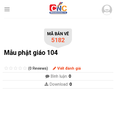
Skip
to
content
MÃ BẢN VẼ
5182
Mẫu phật giáo 104
(0 Reviews)
Viết đánh giá
Bình luận:
0
Download:
0