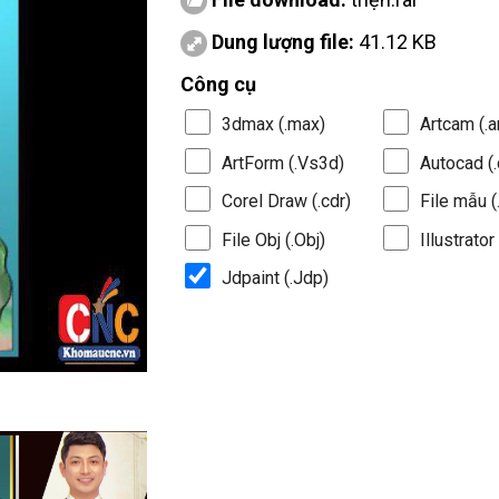
Dung lượng file:
41.12 KB
Công cụ
3dmax (.max)
Artcam (.a
ArtForm (.Vs3d)
Autocad (.
Corel Draw (.cdr)
File mẫu (.
File Obj (.Obj)
Illustrator 
Jdpaint (.Jdp)