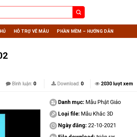
HỦ
HỖ TRỢ VẼ MẪU
PHẦN MỀM – HƯỚNG DẪN
02
Bình luận:
0
Download:
0
2030 lượt xem
Danh mục:
Mẫu Phật Giáo
Loại file:
Mẫu Khắc 3D
Ngày đăng:
22-10-2021
File download:
triện.rar