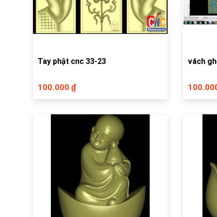
Tay phật cnc 33-23
vách gh
100.000 ₫
100.00