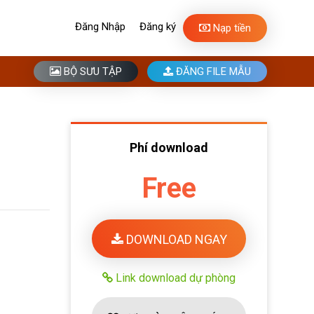
Đăng Nhập
Đăng ký
Nạp tiền
BỘ SƯU TẬP
ĐĂNG FILE MẪU
Phí download
Free
DOWNLOAD NGAY
Link download dự phòng