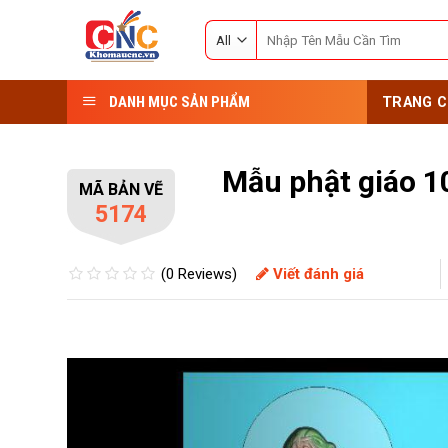
Skip
Search
to
for:
content
DANH MỤC SẢN PHẨM
TRANG C
Mẫu phật giáo 1
MÃ BẢN VẼ
5174
(0 Reviews)
Viết đánh giá