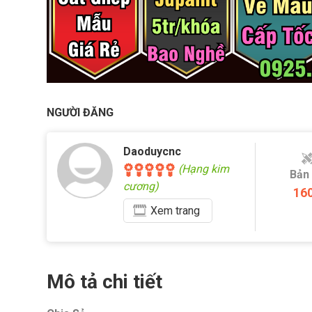
NGƯỜI ĐĂNG
Daoduycnc
(Hạng kim
Bản
cương)
16
Xem
trang
Mô tả chi tiết