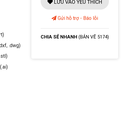
LƯU VÀO YÊU THÍCH
Gửi hỗ trợ - Báo lỗi
rt)
CHIA SẺ NHANH
(BẢN VẼ 5174)
dxf, .dwg)
stl)
(.ai)