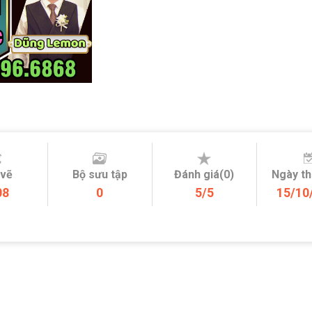
 vẽ
Bộ sưu tập
Đánh giá(0)
Ngày t
08
0
5/5
15/10