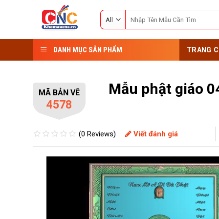
Skip
Search
to
for:
content
DANH MỤC SẢN PHẨM
TRANG C
Mẫu phật giáo 0
MÃ BẢN VẼ
4578
(0 Reviews)
Viết đánh giá