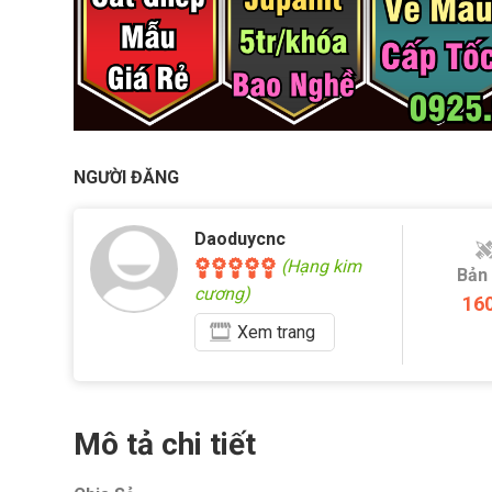
NGƯỜI ĐĂNG
Daoduycnc
(Hạng kim
Bản
cương)
16
Xem
trang
Mô tả chi tiết