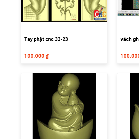
Tay phật cnc 33-23
vách gh
100.000 ₫
100.00