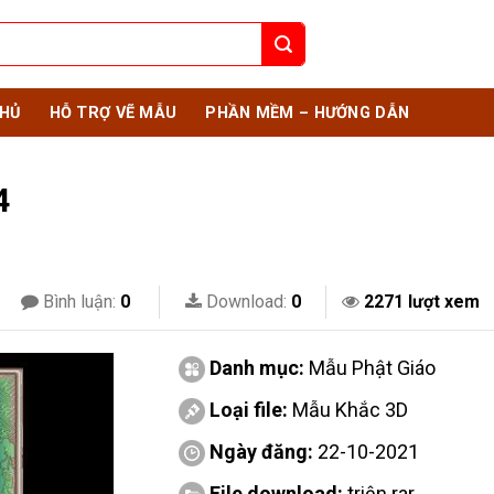
HỦ
HỖ TRỢ VẼ MẪU
PHẦN MỀM – HƯỚNG DẪN
4
Bình luận:
0
Download:
0
2271 lượt xem
Danh mục:
Mẫu Phật Giáo
Loại file:
Mẫu Khắc 3D
Ngày đăng:
22-10-2021
File download:
triện.rar