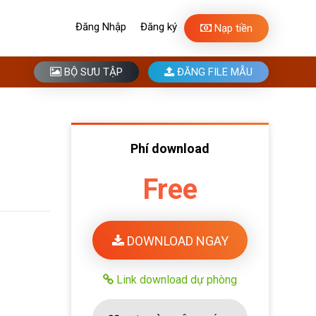
Đăng Nhập
Đăng ký
Nạp tiền
BỘ SƯU TẬP
ĐĂNG FILE MẪU
Phí download
Free
DOWNLOAD NGAY
Link download dự phòng