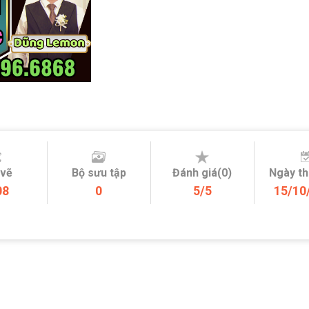
 vẽ
Bộ sưu tập
Đánh giá(0)
Ngày t
08
0
5/5
15/10