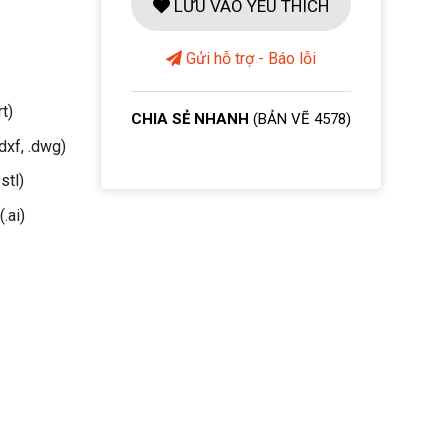
LƯU VÀO YÊU THÍCH
Gửi hỗ trợ - Báo lỗi
rt)
CHIA SẺ NHANH
(BẢN VẼ 4578)
dxf, .dwg)
stl)
(.ai)