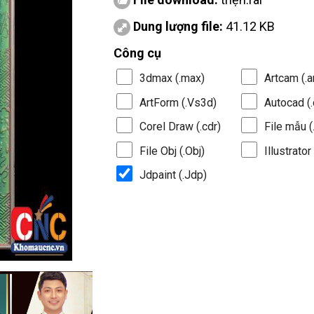
Dung lượng file:
41.12 KB
Công cụ
3dmax (.max)
Artcam (.a
ArtForm (.Vs3d)
Autocad (.
Corel Draw (.cdr)
File mẫu (.
File Obj (.Obj)
Illustrator 
Jdpaint (.Jdp)