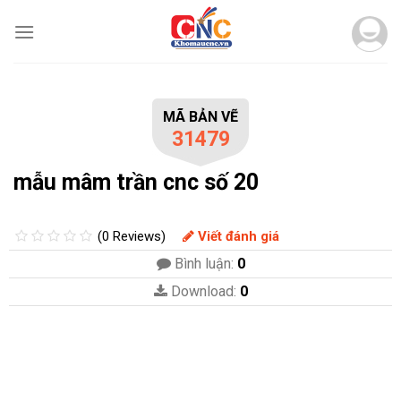
Skip
to
content
MÃ BẢN VẼ
31479
mẫu mâm trần cnc số 20
(0 Reviews)
Viết đánh giá
Bình luận:
0
Download:
0