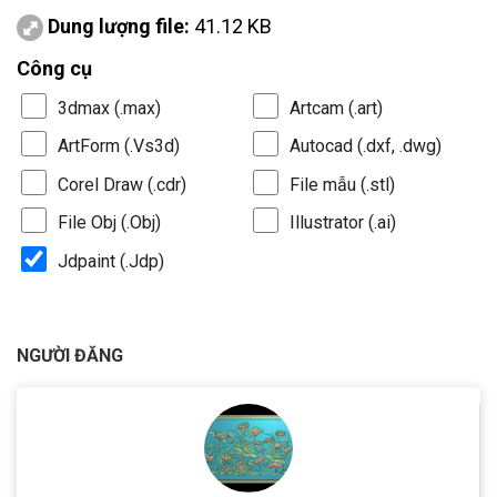
Dung lượng file:
41.12 KB
Công cụ
3dmax (.max)
Artcam (.art)
ArtForm (.Vs3d)
Autocad (.dxf, .dwg)
Corel Draw (.cdr)
File mẫu (.stl)
File Obj (.Obj)
Illustrator (.ai)
Jdpaint (.Jdp)
NGƯỜI ĐĂNG