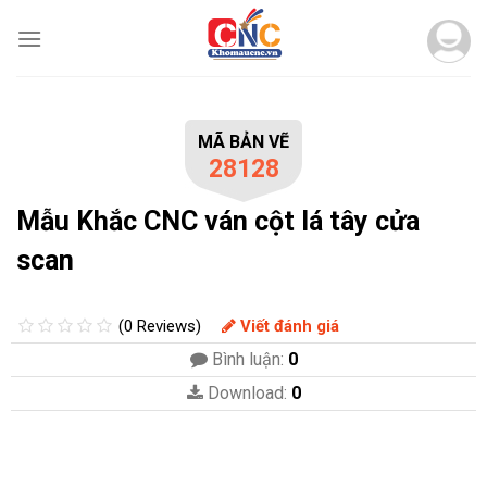
Skip
to
content
MÃ BẢN VẼ
28128
Mẫu Khắc CNC ván cột lá tây cửa
scan
(0 Reviews)
Viết đánh giá
Bình luận:
0
Download:
0