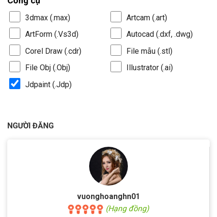
Công cụ
3dmax (.max)
Artcam (.art)
ArtForm (.Vs3d)
Autocad (.dxf, .dwg)
Corel Draw (.cdr)
File mẫu (.stl)
File Obj (.Obj)
Illustrator (.ai)
Jdpaint (.Jdp)
NGƯỜI ĐĂNG
vuonghoanghn01
(Hạng đồng)