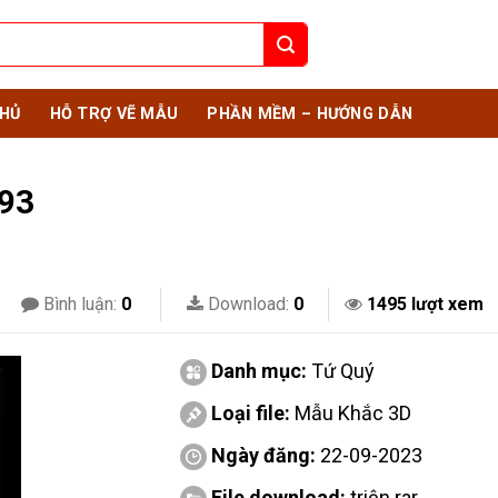
HỦ
HỖ TRỢ VẼ MẪU
PHẦN MỀM – HƯỚNG DẪN
 93
Bình luận:
0
Download:
0
1495 lượt xem
Danh mục:
Tứ Quý
Loại file:
Mẫu Khắc 3D
Ngày đăng:
22-09-2023
File download:
triện.rar