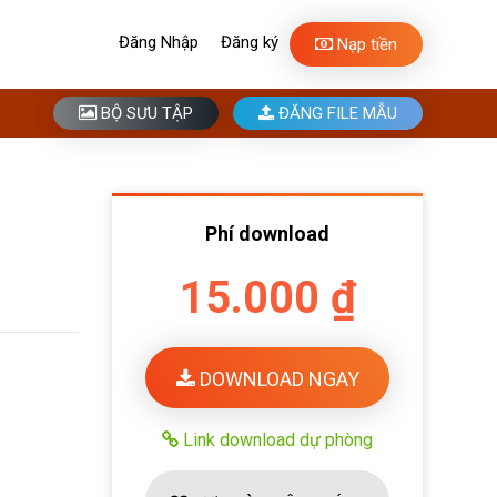
Đăng Nhập
Đăng ký
Nạp tiền
BỘ SƯU TẬP
ĐĂNG FILE MẪU
Phí download
15.000 ₫
DOWNLOAD NGAY
Link download dự phòng