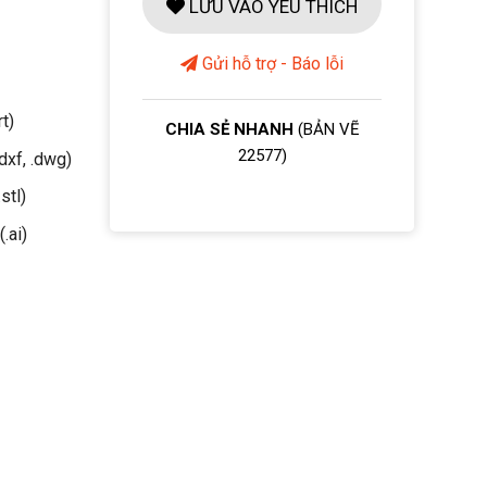
LƯU VÀO YÊU THÍCH
Gửi hỗ trợ - Báo lỗi
rt)
CHIA SẺ NHANH
(BẢN VẼ
22577)
dxf, .dwg)
stl)
(.ai)