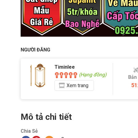
NGƯỜI ĐĂNG
Timinlee
(Hạng đồng)
Bản
51
Xem
trang
Mô tả chi tiết
Chia Sẻ