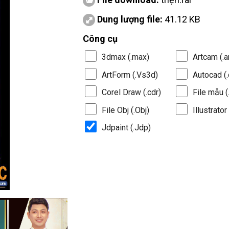
Dung lượng file:
41.12 KB
Công cụ
3dmax (.max)
Artcam (.a
ArtForm (.Vs3d)
Autocad (.
Corel Draw (.cdr)
File mẫu (.
File Obj (.Obj)
Illustrator 
Jdpaint (.Jdp)