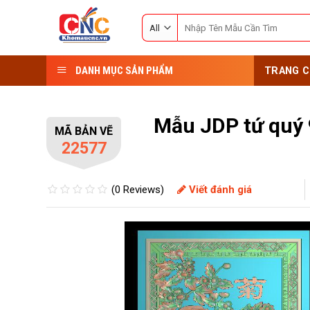
Skip
Search
to
for:
content
DANH MỤC SẢN PHẨM
TRANG C
Mẫu JDP tứ quý
MÃ BẢN VẼ
22577
(0 Reviews)
Viết đánh giá