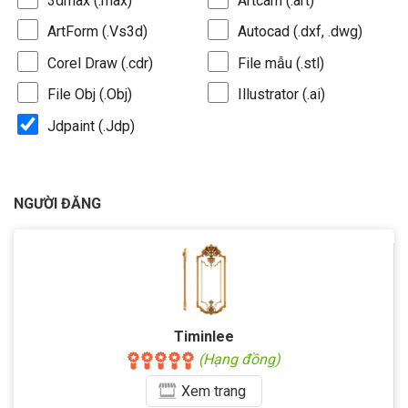
3dmax (.max)
Artcam (.art)
ArtForm (.Vs3d)
Autocad (.dxf, .dwg)
Corel Draw (.cdr)
File mẫu (.stl)
File Obj (.Obj)
Illustrator (.ai)
Jdpaint (.Jdp)
NGƯỜI ĐĂNG
Timinlee
(Hạng đồng)
Xem
trang