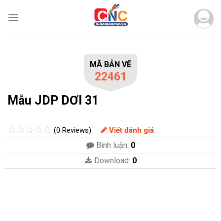
Skip
to
content
MÃ BẢN VẼ
22461
Mẫu JDP DƠI 31
(0 Reviews)
Viết đánh giá
Bình luận:
0
Download:
0