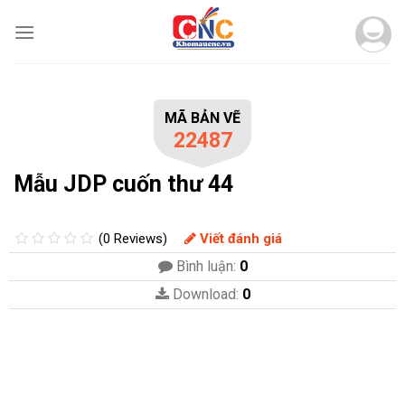
Skip
to
content
MÃ BẢN VẼ
22487
Mẫu JDP cuốn thư 44
(0 Reviews)
Viết đánh giá
Bình luận:
0
Download:
0