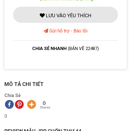
LƯU VÀO YÊU THÍCH
Gửi hỗ trợ - Báo lỗi
CHIA SẺ NHANH
(BẢN VẼ 22487)
MÔ TẢ CHI TIẾT
Chia Sẻ
0
Shares
g