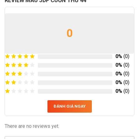
REVIEW MẪU JDP CUỐN THƯ 44
0
0%
(0)
0%
(0)
0%
(0)
0%
(0)
0%
(0)
ĐÁNH GIÁ NGAY
There are no reviews yet.