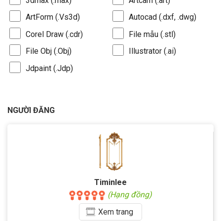
3dmax (.max)
Artcam (.art)
ArtForm (.Vs3d)
Autocad (.dxf, .dwg)
Corel Draw (.cdr)
File mẫu (.stl)
File Obj (.Obj)
Illustrator (.ai)
Jdpaint (.Jdp)
NGƯỜI ĐĂNG
Timinlee
(Hạng đồng)
Xem
trang