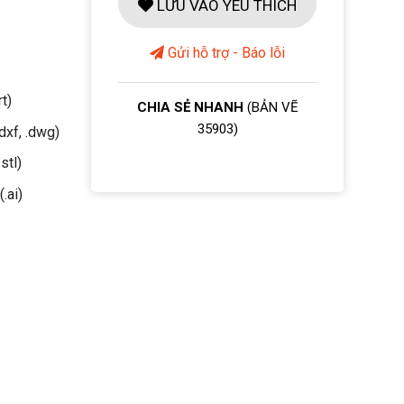
LƯU VÀO YÊU THÍCH
Gửi hỗ trợ - Báo lỗi
rt)
CHIA SẺ NHANH
(BẢN VẼ
35903)
dxf, .dwg)
stl)
(.ai)