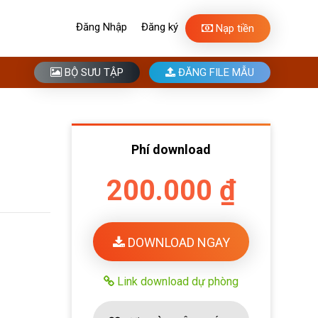
Đăng Nhập
Đăng ký
Nạp tiền
BỘ SƯU TẬP
ĐĂNG FILE MẪU
Phí download
200.000 ₫
DOWNLOAD NGAY
Link download dự phòng