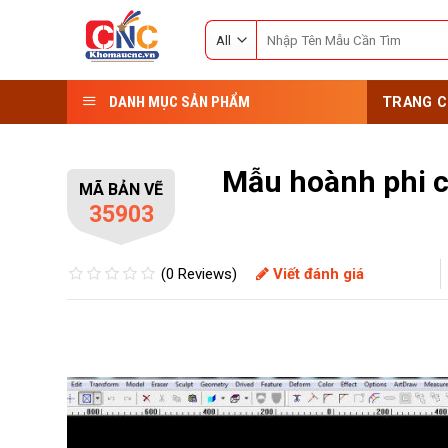
Skip
Search
to
for:
content
DANH MỤC SẢN PHẨM
TRANG C
Mẫu hoành phi c
MÃ BẢN VẼ
35903
(0 Reviews)
Viết đánh giá