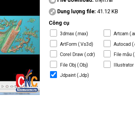
Dung lượng file:
41.12 KB
Công cụ
3dmax (.max)
Artcam (.a
ArtForm (.Vs3d)
Autocad (.
Corel Draw (.cdr)
File mẫu (.
File Obj (.Obj)
Illustrator 
Jdpaint (.Jdp)