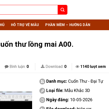
HỦ
HỖ TRỢ VẼ MẪU
PHẦN MỀM – HƯỚNG DẪN
uốn thư lồng mai A00.
Bình luận:
0
Download:
0
1140 lượt xem
Danh mục:
Cuốn Thư - Đại Tự
Loại file:
Mẫu Khắc 3D
Ngày đăng:
10-05-2026
File download:
triện.rar