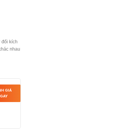
 đổi kích
 khác nhau
H GIÁ
GAY