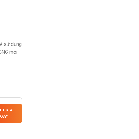
sẽ sử dụng
 CNC mới
H GIÁ
GAY