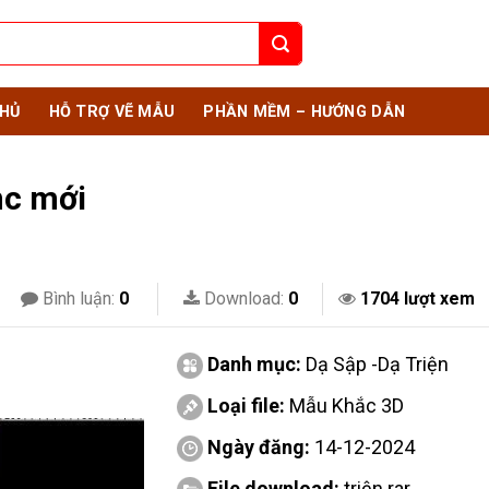
HỦ
HỖ TRỢ VẼ MẪU
PHẦN MỀM – HƯỚNG DẪN
nc mới
Bình luận:
0
Download:
0
1704 lượt xem
Danh mục:
Dạ Sập -Dạ Triện
Loại file:
Mẫu Khắc 3D
Ngày đăng:
14-12-2024
File download:
triện.rar