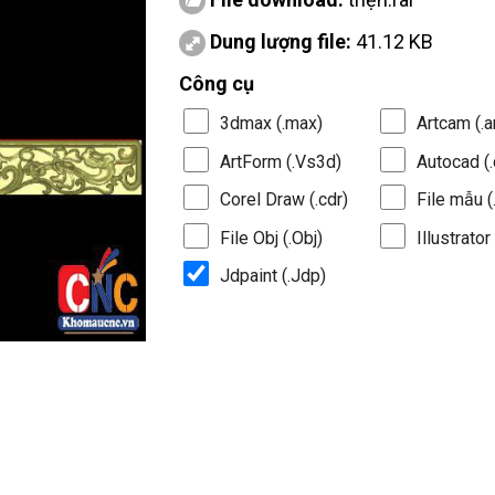
Dung lượng file:
41.12 KB
Công cụ
3dmax (.max)
Artcam (.a
ArtForm (.Vs3d)
Autocad (.
Corel Draw (.cdr)
File mẫu (.
File Obj (.Obj)
Illustrator 
Jdpaint (.Jdp)