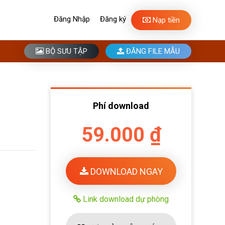
Đăng Nhập
Đăng ký
Nạp tiền
BỘ SƯU TẬP
ĐĂNG FILE MẪU
Phí download
59.000 ₫
DOWNLOAD NGAY
Link download dự phòng