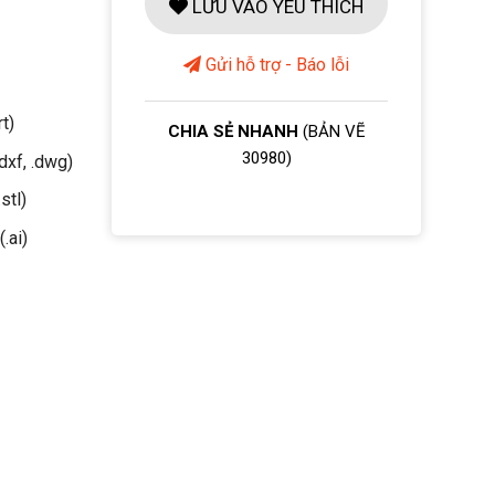
LƯU VÀO YÊU THÍCH
Gửi hỗ trợ - Báo lỗi
rt)
CHIA SẺ NHANH
(BẢN VẼ
30980)
dxf, .dwg)
stl)
(.ai)