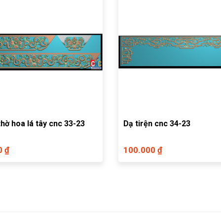
Dạ bàn thờ hoa lá tây cnc 33-23
Dạ tirện cnc 34-23
0 ₫
100.000 ₫