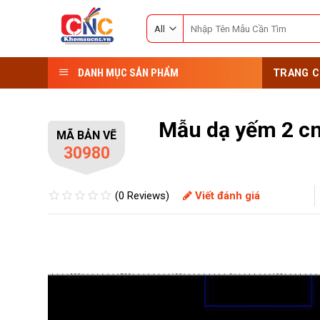
Skip
Search
to
for:
content
DANH MỤC SẢN PHẨM
TRANG C
Mẫu dạ yếm 2 c
MÃ BẢN VẼ
30980
(0 Reviews)
Viết đánh giá