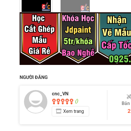
NGƯỜI ĐĂNG
cnc_VN
()
Bản
2
Xem
trang