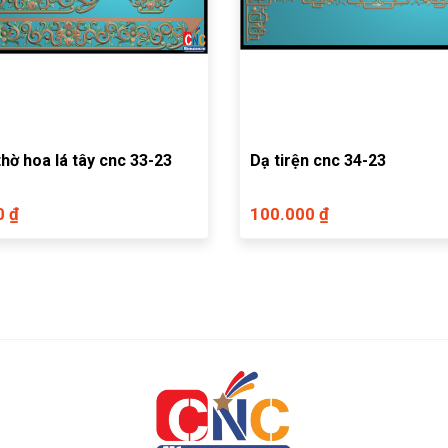
Dạ bàn thờ hoa lá tây cnc 33-23
Dạ tirện cnc 34-23
0 ₫
100.000 ₫