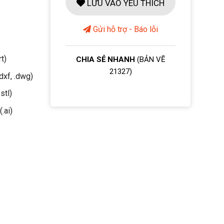
LƯU VÀO YÊU THÍCH
Gửi hỗ trợ - Báo lỗi
rt)
CHIA SẺ NHANH
(BẢN VẼ
21327)
dxf, .dwg)
stl)
(.ai)