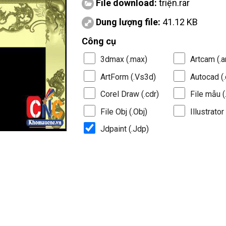
File download:
triện.rar
Dung lượng file:
41.12 KB
Công cụ
3dmax (.max)
Artcam (.a
ArtForm (.Vs3d)
Autocad (.
Corel Draw (.cdr)
File mẫu (.
File Obj (.Obj)
Illustrator 
Jdpaint (.Jdp)