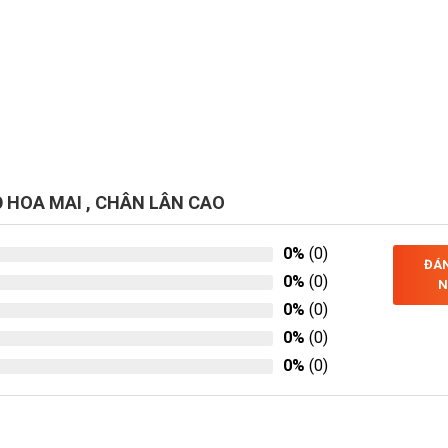
Ọ HOA MAI , CHÂN LÂN CAO
0%
(0)
ĐÁN
0%
(0)
N
0%
(0)
0%
(0)
0%
(0)