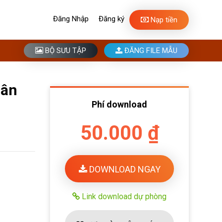
Đăng Nhập
Đăng ký
Nạp tiền
BỘ SƯU TẬP
ĐĂNG FILE MẪU
lân
Phí download
50.000 ₫
DOWNLOAD NGAY
Link download dự phòng