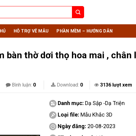
HỦ
HỖ TRỢ VẼ MẪU
PHẦN MỀM – HƯỚNG DẪN
m bàn thờ dơi thọ hoa mai , chân 
Bình luận:
0
Download:
0
3136 lượt xem
Danh mục:
Dạ Sập -Dạ Triện
Loại file:
Mẫu Khắc 3D
Ngày đăng:
20-08-2023