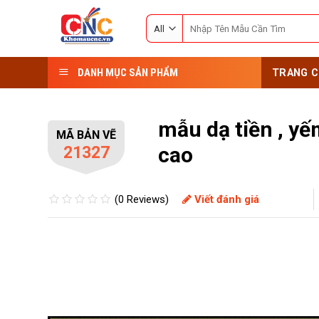
Skip
Search
to
for:
content
DANH MỤC SẢN PHẨM
TRANG C
mẫu dạ tiền , yế
MÃ BẢN VẼ
cao
21327
(0 Reviews)
Viết đánh giá