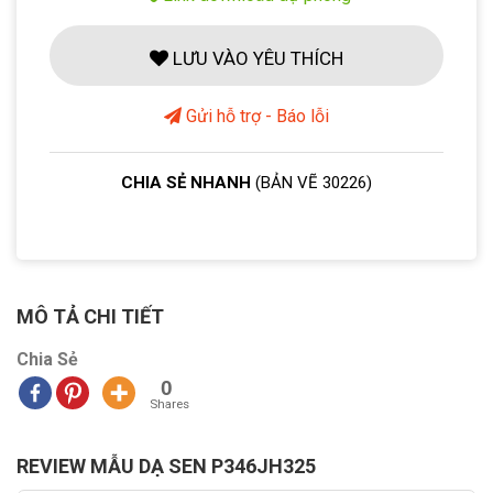
LƯU VÀO YÊU THÍCH
Gửi hỗ trợ - Báo lỗi
CHIA SẺ NHANH
(BẢN VẼ 30226)
MÔ TẢ CHI TIẾT
Chia Sẻ
0
Shares
REVIEW MẪU DẠ SEN P346JH325