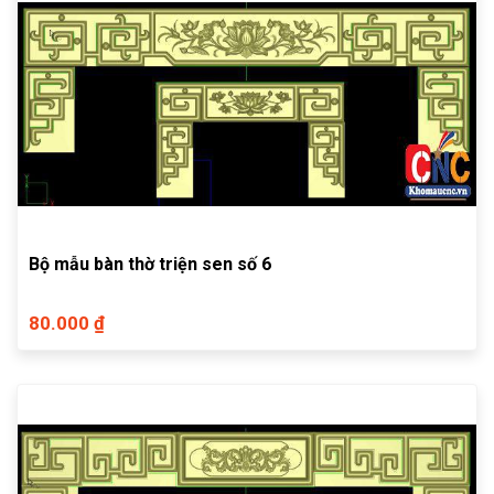
Bộ mẫu bàn thờ triện sen số 6
80.000 ₫