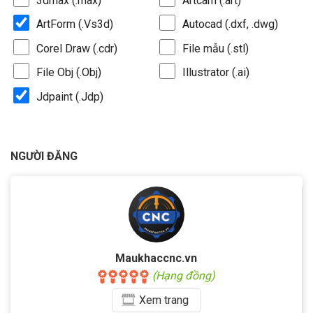
3dmax (.max)
Artcam (.art)
ArtForm (.Vs3d)
Autocad (.dxf, .dwg)
Corel Draw (.cdr)
File mẫu (.stl)
File Obj (.Obj)
Illustrator (.ai)
Jdpaint (.Jdp)
NGƯỜI ĐĂNG
Maukhaccnc.vn
(Hạng đồng)
Xem
trang