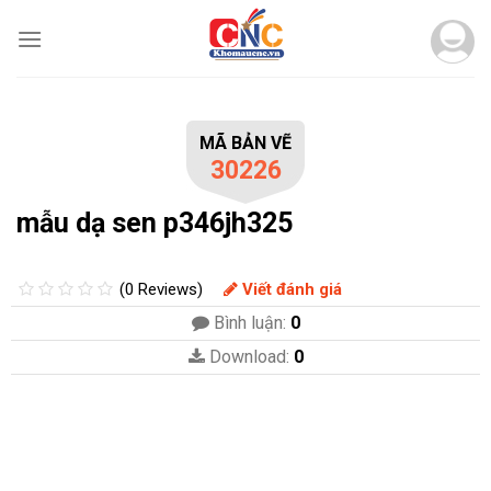
Skip
to
content
MÃ BẢN VẼ
30226
mẫu dạ sen p346jh325
(0 Reviews)
Viết đánh giá
Bình luận:
0
Download:
0