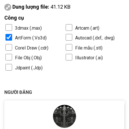
Dung lượng file:
41.12 KB
Công cụ
3dmax (.max)
Artcam (.art)
ArtForm (.Vs3d)
Autocad (.dxf, .dwg)
Corel Draw (.cdr)
File mẫu (.stl)
File Obj (.Obj)
Illustrator (.ai)
Jdpaint (.Jdp)
NGƯỜI ĐĂNG