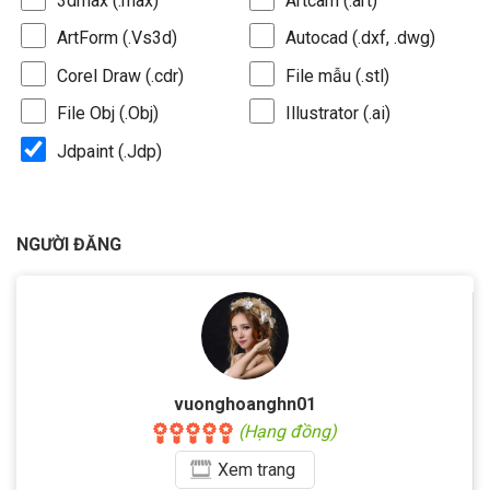
3dmax (.max)
Artcam (.art)
ArtForm (.Vs3d)
Autocad (.dxf, .dwg)
Corel Draw (.cdr)
File mẫu (.stl)
File Obj (.Obj)
Illustrator (.ai)
Jdpaint (.Jdp)
NGƯỜI ĐĂNG
vuonghoanghn01
(Hạng đồng)
Xem
trang