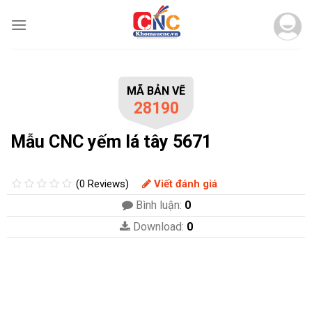
Skip
to
content
MÃ BẢN VẼ
28190
Mẫu CNC yếm lá tây 5671
(0 Reviews)
Viết đánh giá
Bình luận:
0
Download:
0