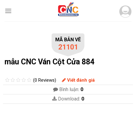
Skip
to
content
MÃ BẢN VẼ
21101
mẫu CNC Ván Cột Cửa 884
(0 Reviews)
Viết đánh giá
Bình luận:
0
Download:
0