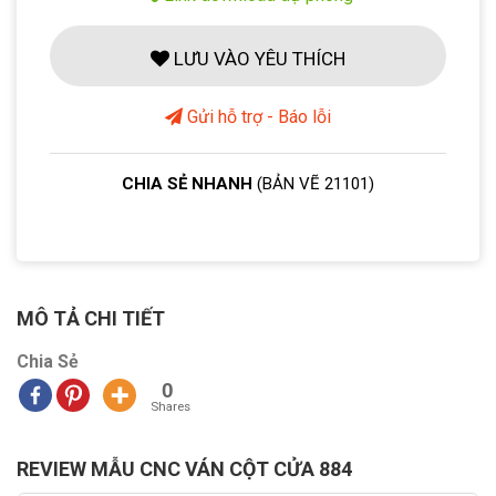
LƯU VÀO YÊU THÍCH
Gửi hỗ trợ - Báo lỗi
CHIA SẺ NHANH
(BẢN VẼ 21101)
MÔ TẢ CHI TIẾT
Chia Sẻ
0
Shares
REVIEW MẪU CNC VÁN CỘT CỬA 884