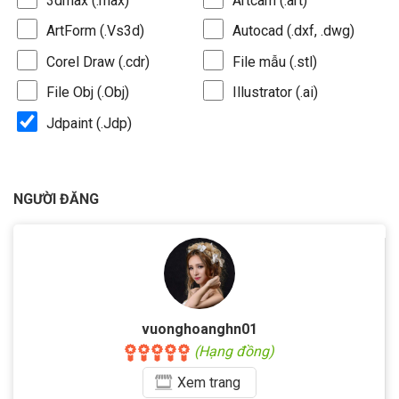
3dmax (.max)
Artcam (.art)
ArtForm (.Vs3d)
Autocad (.dxf, .dwg)
Corel Draw (.cdr)
File mẫu (.stl)
File Obj (.Obj)
Illustrator (.ai)
Jdpaint (.Jdp)
NGƯỜI ĐĂNG
vuonghoanghn01
(Hạng đồng)
Xem
trang