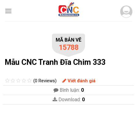
Skip
to
content
MÃ BẢN VẼ
15788
Mẫu CNC Tranh Đĩa Chim 333
(0 Reviews)
Viết đánh giá
Bình luận:
0
Download:
0