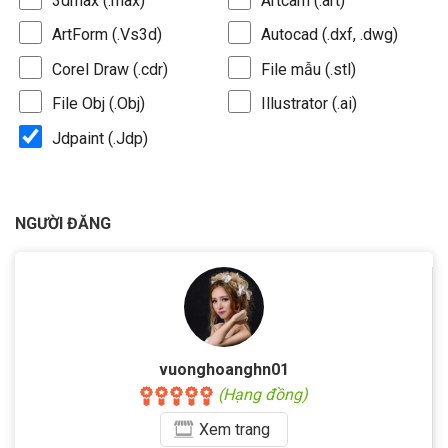
3dmax (.max)
Artcam (.art)
ArtForm (.Vs3d)
Autocad (.dxf, .dwg)
Corel Draw (.cdr)
File mẫu (.stl)
File Obj (.Obj)
Illustrator (.ai)
Jdpaint (.Jdp)
NGƯỜI ĐĂNG
vuonghoanghn01
(Hạng đồng)
Xem
trang