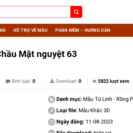
HỦ
HỖ TRỢ VẼ MẪU
PHẦN MỀM – HƯỚNG DẪN
hầu Mặt nguyệt 63
Bình luận:
0
Download:
0
5822 lượt xem
Danh mục:
Mẫu Tứ Linh - Rồng 
Loại file:
Mẫu Khắc 3D
Ngày đăng:
11-08-2023
File download:
triện.rar