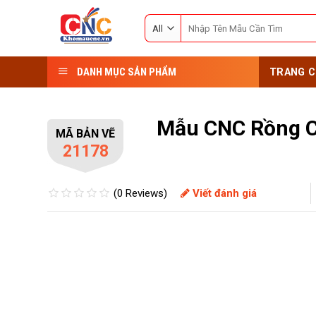
Skip
Search
to
for:
content
DANH MỤC SẢN PHẨM
TRANG C
Mẫu CNC Rồng C
MÃ BẢN VẼ
21178
(0 Reviews)
Viết đánh giá