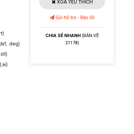
XOÁ YÊU THÍCH
Gửi hỗ trợ - Báo lỗi
rt)
CHIA SẺ NHANH
(BẢN VẼ
21178)
dxf, .dwg)
stl)
(.ai)