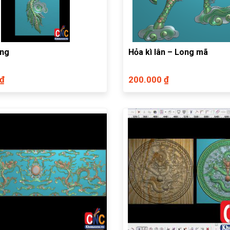
ứng
Hỏa kì lân – Long mã
 ₫
200.000 ₫