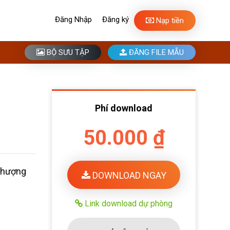
Đăng Nhập
Đăng ký
Nạp tiền
BỘ SƯU TẬP
ĐĂNG FILE MẪU
Phí download
50.000 ₫
Phượng
DOWNLOAD NGAY
Link download dự phòng