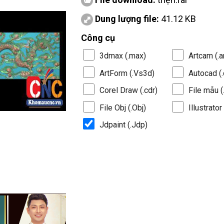
Dung lượng file:
41.12 KB
Công cụ
3dmax (.max)
Artcam (.a
ArtForm (.Vs3d)
Autocad (.
Corel Draw (.cdr)
File mẫu (.
File Obj (.Obj)
Illustrator 
Jdpaint (.Jdp)