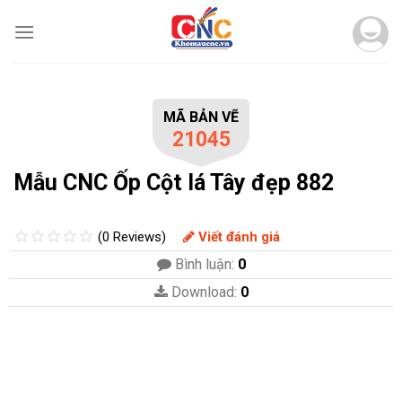
Skip
to
content
MÃ BẢN VẼ
21045
Mẫu CNC Ốp Cột lá Tây đẹp 882
(0 Reviews)
Viết đánh giá
Bình luận:
0
Download:
0