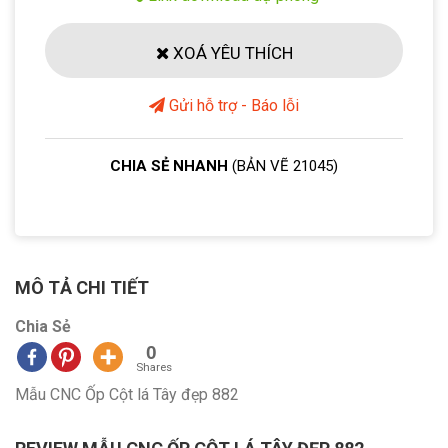
XOÁ YÊU THÍCH
Gửi hỗ trợ - Báo lỗi
CHIA SẺ NHANH
(BẢN VẼ 21045)
MÔ TẢ CHI TIẾT
Chia Sẻ
0
Shares
Mẫu CNC Ốp Cột lá Tây đẹp 882