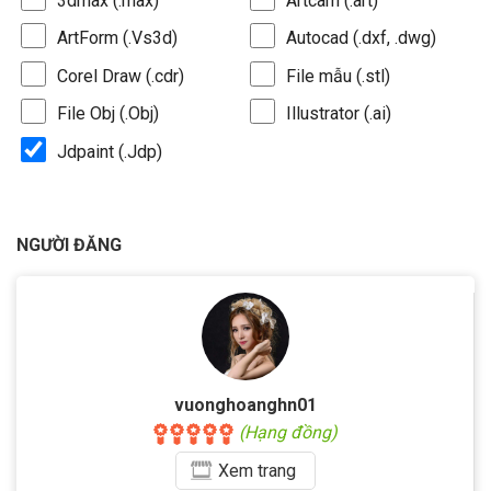
3dmax (.max)
Artcam (.art)
ArtForm (.Vs3d)
Autocad (.dxf, .dwg)
Corel Draw (.cdr)
File mẫu (.stl)
File Obj (.Obj)
Illustrator (.ai)
Jdpaint (.Jdp)
NGƯỜI ĐĂNG
vuonghoanghn01
(Hạng đồng)
Xem
trang