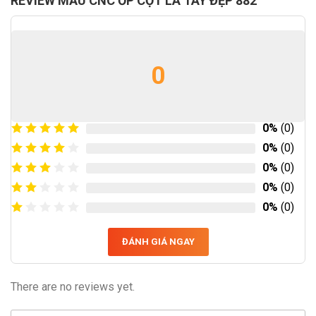
REVIEW MẪU CNC ỐP CỘT LÁ TÂY ĐẸP 882
0
0%
(0)
0%
(0)
0%
(0)
0%
(0)
0%
(0)
ĐÁNH GIÁ NGAY
There are no reviews yet.