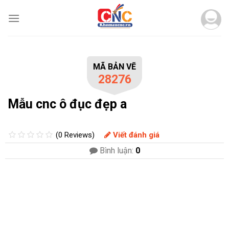
Skip
to
content
MÃ BẢN VẼ
28276
Mẫu cnc ô đục đẹp a
(0 Reviews)
Viết đánh giá
Bình luận:
0