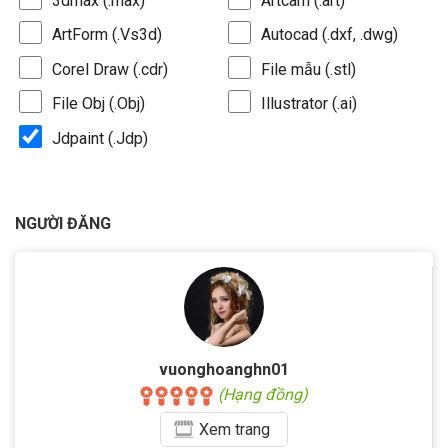
3dmax (.max)
Artcam (.art)
ArtForm (.Vs3d)
Autocad (.dxf, .dwg)
Corel Draw (.cdr)
File mẫu (.stl)
File Obj (.Obj)
Illustrator (.ai)
Jdpaint (.Jdp)
NGƯỜI ĐĂNG
vuonghoanghn01
(Hạng đồng)
Xem
trang