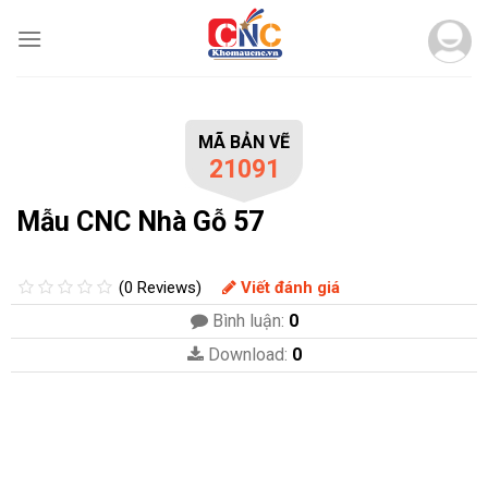
Skip
to
content
MÃ BẢN VẼ
21091
Mẫu CNC Nhà Gỗ 57
(0 Reviews)
Viết đánh giá
Bình luận:
0
Download:
0