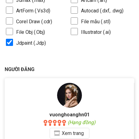
3dmax (.max)
Artcam (.art)
ArtForm (.Vs3d)
Autocad (.dxf, .dwg)
Corel Draw (.cdr)
File mẫu (.stl)
File Obj (.Obj)
Illustrator (.ai)
Jdpaint (.Jdp)
NGƯỜI ĐĂNG
vuonghoanghn01
(Hạng đồng)
Xem
trang