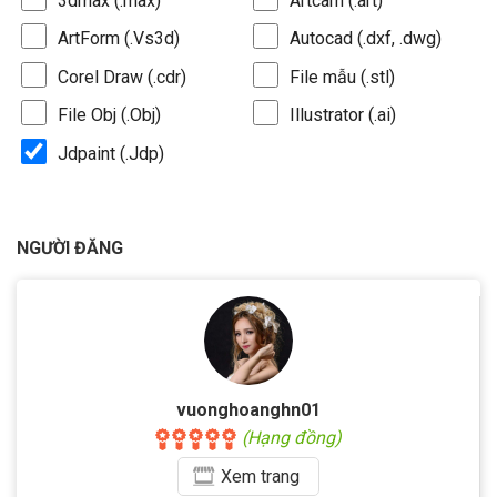
3dmax (.max)
Artcam (.art)
ArtForm (.Vs3d)
Autocad (.dxf, .dwg)
Corel Draw (.cdr)
File mẫu (.stl)
File Obj (.Obj)
Illustrator (.ai)
Jdpaint (.Jdp)
NGƯỜI ĐĂNG
vuonghoanghn01
(Hạng đồng)
Xem
trang