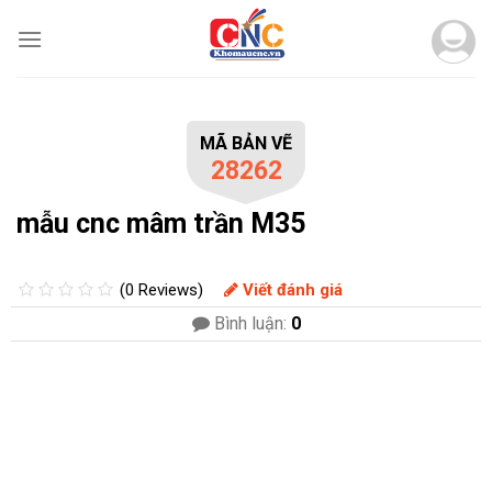
Skip
to
content
MÃ BẢN VẼ
28262
mẫu cnc mâm trần M35
(0 Reviews)
Viết đánh giá
Bình luận:
0