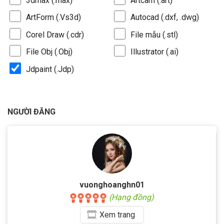
3dmax (.max)
Artcam (.art)
ArtForm (.Vs3d)
Autocad (.dxf, .dwg)
Corel Draw (.cdr)
File mẫu (.stl)
File Obj (.Obj)
Illustrator (.ai)
Jdpaint (.Jdp)
NGƯỜI ĐĂNG
vuonghoanghn01
(Hạng đồng)
Xem
trang